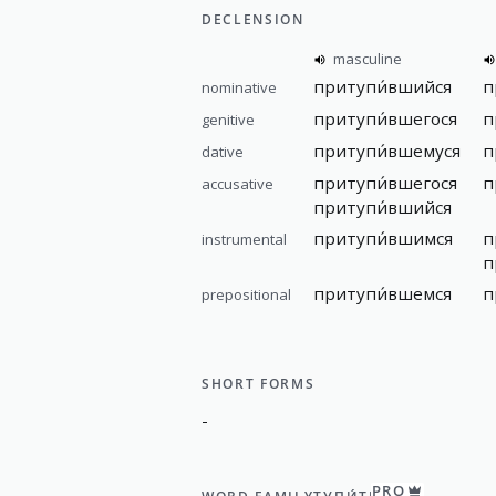
DECLENSION
masculine
притупи́вшийся
п
nominative
притупи́вшегося
п
genitive
притупи́вшемуся
п
dative
притупи́вшегося
п
accusative
притупи́вшийся
притупи́вшимся
п
instrumental
п
притупи́вшемся
п
prepositional
SHORT FORMS
-
PRO