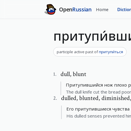
Open
Russian
Home
Dictio
притупи́вш
participle active past
of
притупи́ться
dull
,
blunt
1
.
Притупившийся нож плохо ре
The dull knife cut the bread poor
dulled
,
blunted, diminished
2
.
Его притупившиеся чувства 
His dulled senses prevented him