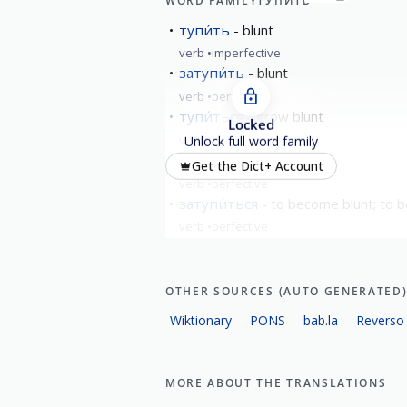
WORD FAMILY
ТУПИ́ТЬ
тупи́ть
blunt
verb
imperfective
затупи́ть
blunt
verb
perfective
тупи́ться
grow blunt
Locked
verb
imperfective
Unlock full word family
притупи́ть
blunt
Get the Dict+ Account
verb
perfective
затупи́ться
to become blunt; to 
verb
perfective
OTHER SOURCES (AUTO GENERATED
Wiktionary
PONS
bab.la
Reverso
MORE ABOUT THE TRANSLATIONS