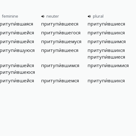
feminine
neuter
plural
ритупи́вшаяся
притупи́вшееся
притупи́вшиеся
ритупи́вшейся
притупи́вшегося
притупи́вшихся
ритупи́вшейся
притупи́вшемуся
притупи́вшимся
ритупи́вшуюся
притупи́вшееся
притупи́вшихся
притупи́вшиеся
ритупи́вшейся
притупи́вшимся
притупи́вшимися
ритупи́вшеюся
ритупи́вшейся
притупи́вшемся
притупи́вшихся