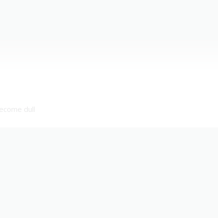
become dull
)