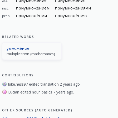
приумноже́ние
приумноже́ния
acc.
приумноже́нием
приумноже́ниями
inst.
приумноже́нии
приумноже́ниях
prep.
RELATED WORDS
умноже́ние
multiplication (mathematics)
CONTRIBUTIONS
luke.hess97 edited translation 2 years ago.
Lucian edited noun basics 7 years ago.
OTHER SOURCES (AUTO GENERATED)