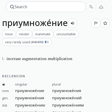
приумноже́ние
noun
neuter
inanimate
uncountable
very rarely used
(#
46499
)
increase augmentation multiplication
1
.
DECLENSION
singular
plural
приумноже́ние
приумноже́ния
nom.
приумноже́ния
приумноже́ний
gen.
приумноже́нию
приумноже́ниям
dat.