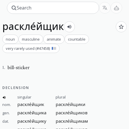
раскле́йщик
noun
masculine
animate
countable
very rarely used
(#
47458
)
bill-sticker
1
.
DECLENSION
singular
plural
раскле́йщик
раскле́йщики
nom.
раскле́йщика
раскле́йщиков
gen.
раскле́йщику
раскле́йщикам
dat.