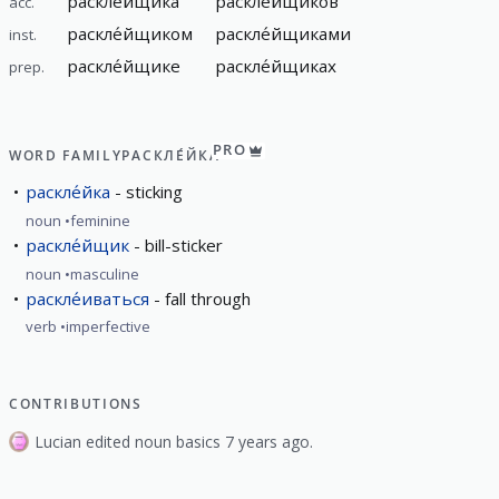
раскле́йщика
раскле́йщиков
acc.
раскле́йщиком
раскле́йщиками
inst.
раскле́йщике
раскле́йщиках
prep.
PRO
WORD FAMILY
РАСКЛЕ́ЙКА
раскле́йка
sticking
noun
feminine
раскле́йщик
bill-sticker
noun
masculine
раскле́иваться
fall through
verb
imperfective
CONTRIBUTIONS
Lucian edited noun basics 7 years ago.