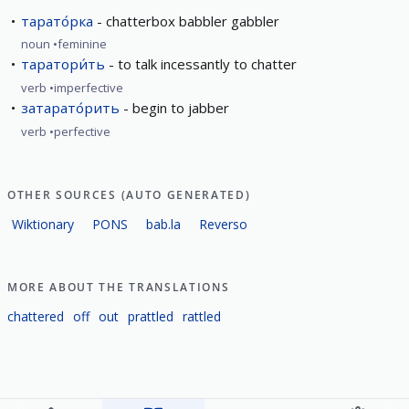
тарато́рка
chatterbox babbler gabbler
noun
feminine
таратори́ть
to talk incessantly to chatter
verb
imperfective
затарато́рить
begin to jabber
verb
perfective
OTHER SOURCES (AUTO GENERATED)
Wiktionary
PONS
bab.la
Reverso
MORE ABOUT THE TRANSLATIONS
chattered
off
out
prattled
rattled