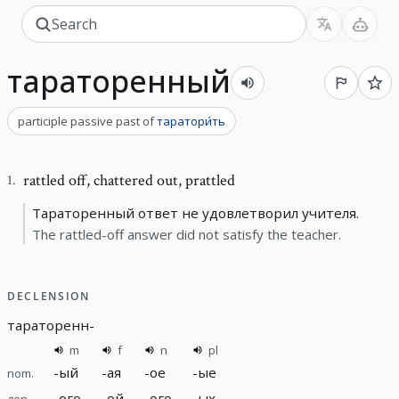
тараторенный
participle passive past
of
таратори́ть
rattled off
,
chattered out, prattled
1
.
Тараторенный ответ не удовлетворил учителя.
The rattled-off answer did not satisfy the teacher.
DECLENSION
тараторенн
-
m
f
n
pl
-
ый
-
ая
-
ое
-
ые
nom.
-
ого
-
ой
-
ого
-
ых
gen.