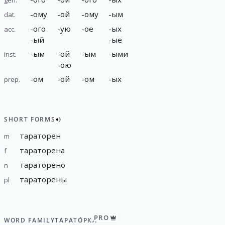
-
ому
-
ой
-
ому
-
ым
dat.
-
ого
-
ую
-
ое
-
ых
acc.
-
ый
-
ые
-
ым
-
ой
-
ым
-
ыми
inst.
-
ою
-
ом
-
ой
-
ом
-
ых
prep.
SHORT FORMS
тараторен
m
тараторена
f
тараторено
n
тараторены
pl
PRO
WORD FAMILY
ТАРАТО́РКА