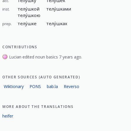
телу́шку
телу́шек
acc.
телу́шкой
телу́шками
inst.
телу́шкою
телу́шке
телу́шках
prep.
CONTRIBUTIONS
Lucian edited noun basics 7 years ago.
OTHER SOURCES (AUTO GENERATED)
Wiktionary
PONS
bab.la
Reverso
MORE ABOUT THE TRANSLATIONS
heifer