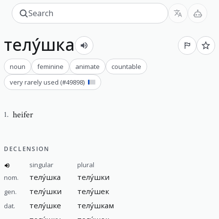
телу́шка
noun
feminine
animate
countable
very rarely used
(#
49898
)
heifer
1
.
DECLENSION
singular
plural
телу́шка
телу́шки
nom.
телу́шки
телу́шек
gen.
телу́шке
телу́шкам
dat.