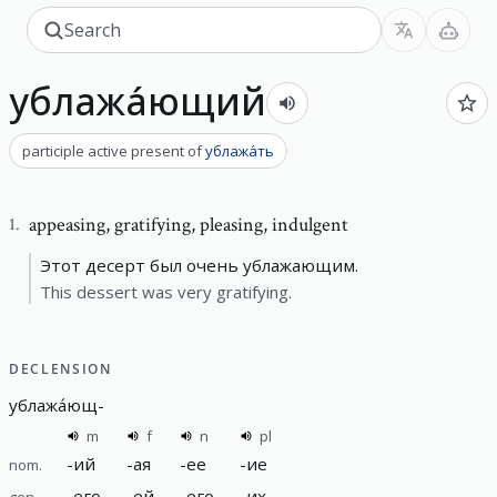
ублажа́ющий
participle active present
of
ублажа́ть
appeasing
,
gratifying, pleasing, indulgent
1
.
Этот десерт был очень ублажающим.
This dessert was very gratifying.
DECLENSION
ублажа́ющ
-
m
f
n
pl
-
ий
-
ая
-
ее
-
ие
nom.
-
его
-
ей
-
его
-
их
gen.