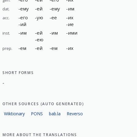
-
ему
-
ей
-
ему
-
им
dat.
-
его
-
ую
-
ее
-
их
acc.
-
ий
-
ие
-
им
-
ей
-
им
-
ими
inst.
-
ею
-
ем
-
ей
-
ем
-
их
prep.
SHORT FORMS
-
OTHER SOURCES (AUTO GENERATED)
Wiktionary
PONS
bab.la
Reverso
MORE ABOUT THE TRANSLATIONS