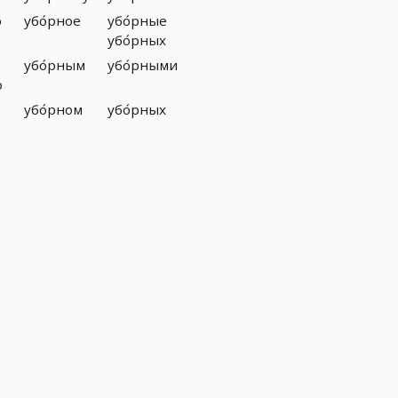
ю
убо́рное
убо́рные
убо́рных
убо́рным
убо́рными
ю
убо́рном
убо́рных