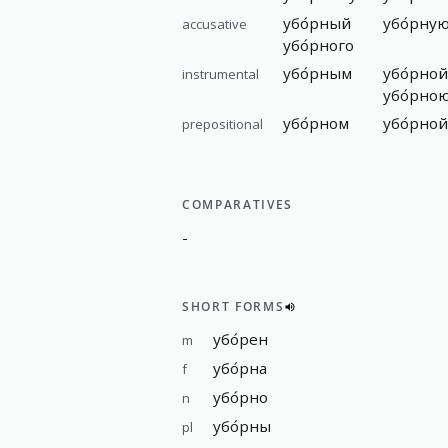
убо́рный
убо́рну
accusative
убо́рного
убо́рным
убо́рной
instrumental
убо́рно
убо́рном
убо́рной
prepositional
COMPARATIVES
-
SHORT FORMS
убо́рен
m
убо́рна
f
убо́рно
n
убо́рны
pl