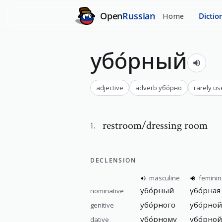
Open
Russian
Home
Dictio
убо́рный
adjective
adverb
убо́рно
rarely u
restroom/dressing room
1
.
DECLENSION
masculine
femini
убо́рный
убо́рная
nominative
убо́рного
убо́рной
genitive
убо́рному
убо́рной
dative