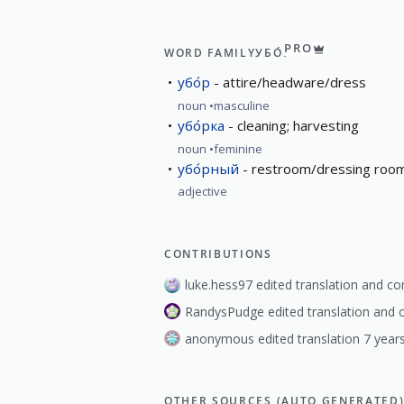
PRO
WORD FAMILY
УБО́Р
убо́р
attire/headware/dress
noun
masculine
убо́рка
cleaning; harvesting
noun
feminine
убо́рный
restroom/dressing roo
adjective
CONTRIBUTIONS
luke.hess97 edited translation and c
RandysPudge edited translation and 
anonymous edited translation 7 year
OTHER SOURCES (AUTO GENERATED