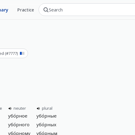
nary
Practice
sed
(#
7777
)
ne
neuter
plural
убо́рное
убо́рные
убо́рного
убо́рных
убо́рному
убо́рным