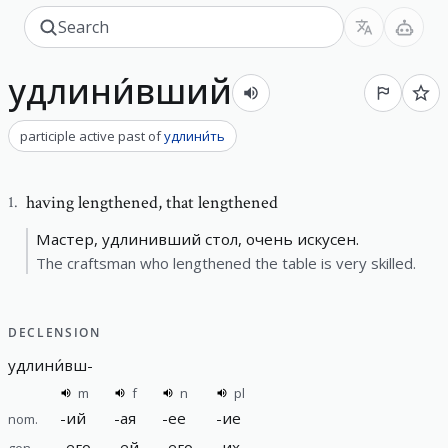
удлини́вший
participle active past
of
удлини́ть
having lengthened
,
that lengthened
1
.
Мастер, удлинивший стол, очень искусен.
The craftsman who lengthened the table is very skilled.
DECLENSION
удлини́вш
-
m
f
n
pl
-
ий
-
ая
-
ее
-
ие
nom.
-
его
-
ей
-
его
-
их
gen.