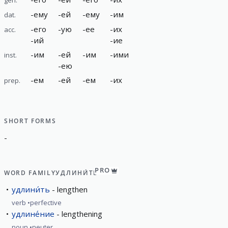
-
ему
-
ей
-
ему
-
им
dat.
-
его
-
ую
-
ее
-
их
acc.
-
ий
-
ие
-
им
-
ей
-
им
-
ими
inst.
-
ею
-
ем
-
ей
-
ем
-
их
prep.
SHORT FORMS
-
PRO
WORD FAMILY
УДЛИНИ́ТЬ
удлини́ть
lengthen
verb
perfective
удлине́ние
lengthening
noun
neuter