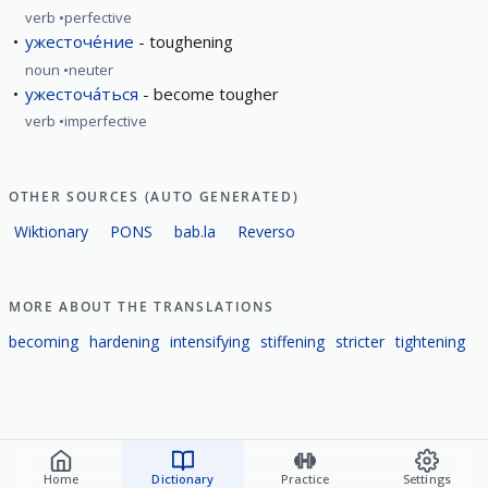
verb
perfective
ужесточе́ние
toughening
noun
neuter
ужесточа́ться
become tougher
verb
imperfective
OTHER SOURCES (AUTO GENERATED)
Wiktionary
PONS
bab.la
Reverso
MORE ABOUT THE TRANSLATIONS
becoming
hardening
intensifying
stiffening
stricter
tightening
Home
Dictionary
Practice
Settings