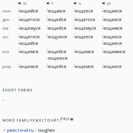
m
f
n
pl
-
́ющийся
-
́ющаяся
-
́ющееся
-
́ющиеся
nom.
-
́ющегося
-
́ющейся
-
́ющегося
-
́ющихся
gen.
-
́ющемуся
-
́ющейся
-
́ющемуся
-
́ющимся
dat.
-
́ющегося
-
́ющуюся
-
́ющееся
-
́ющихся
acc.
-
́ющийся
-
́ющиеся
-
́ющимся
-
́ющейся
-
́ющимся
-
́ющимися
inst.
-
ющеюся
-
́ющемся
-
́ющейся
-
́ющемся
-
́ющихся
prep.
SHORT FORMS
-
PRO
WORD FAMILY
УЖЕСТОЧИ́ТЬ
ужесточи́ть
toughen