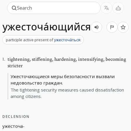
ужесточа́ющийся
participle active present
of
ужесточа́ться
tightening
,
stiffening, hardening, intensifying, becoming
1
.
stricter
Ужесточающиеся меры безопасности вызвали
недовольство граждан.
The tightening security measures caused dissatisfaction
among citizens.
DECLENSION
ужесточа
-