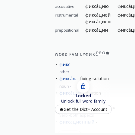
фикса́цию
фикса́
accusative
фикса́цией
фикса́
instrumental
фикса́циею
фикса́ции
фикса́ц
prepositional
PRO
WORD FAMILY
ФИКС
фикс
other
фикса́ж
fixing solution
noun
фикса́ция
fixation
Locked
noun
feminine
Unlock full word family
фикси́ровать
record; fix
Get the Dict+ Account
verb
both aspects
фиксационный