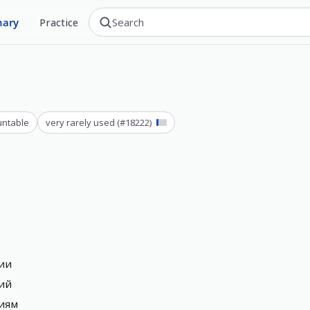
nary
Practice
ntable
very rarely used
(#
18222
)
ции
ций
циям