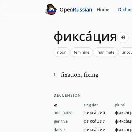
Open
Russian
Home
Dictio
фикса́ция
noun
feminine
inanimate
uncou
fixation
,
fixing
1
.
DECLENSION
singular
plural
фикса́ция
фикса́
nominative
фикса́ции
фикса́
genitive
фикса́ции
фикса́
dative