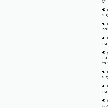
gro
aug
inc
inc
inc
enl
aug
inc
sup