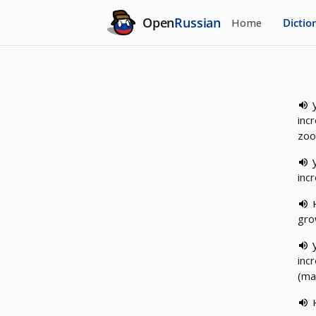
Open
Russian
Home
Dictio
inc
zo
inc
gro
inc
(ma