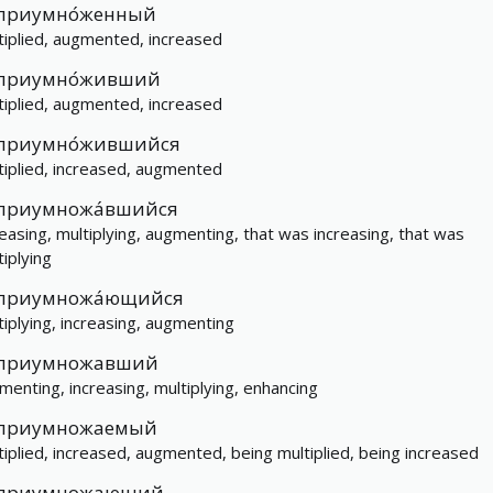
приумно́женный
tiplied, augmented, increased
приумно́живший
tiplied, augmented, increased
приумно́жившийся
tiplied, increased, augmented
приумножа́вшийся
reasing, multiplying, augmenting, that was increasing, that was
tiplying
приумножа́ющийся
tiplying, increasing, augmenting
приумножавший
menting, increasing, multiplying, enhancing
приумножаемый
tiplied, increased, augmented, being multiplied, being increased
приумножающий