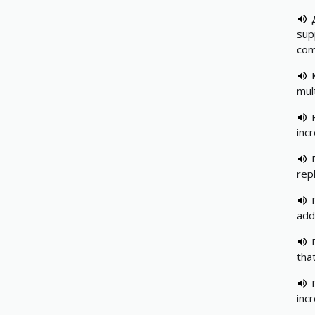
sup
com
mul
inc
rep
add
tha
inc