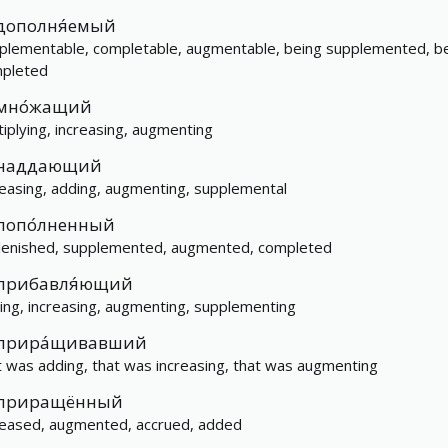
дополня́емый
plementable, completable, augmentable, being supplemented, b
pleted
мно́жащий
tiplying, increasing, augmenting
наддающий
reasing, adding, augmenting, supplemental
попо́лненный
lenished, supplemented, augmented, completed
прибавля́ющий
ing, increasing, augmenting, supplementing
прира́щивавший
t was adding, that was increasing, that was augmenting
приращённый
reased, augmented, accrued, added