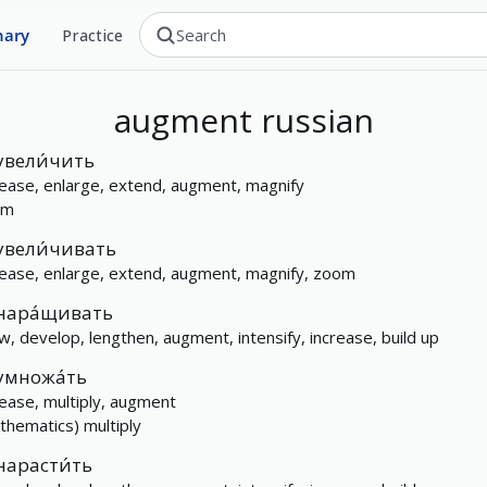
nary
Practice
augment
russian
увели́чить
rease, enlarge, extend, augment, magnify
om
увели́чивать
rease, enlarge, extend, augment, magnify, zoom
нара́щивать
w, develop, lengthen, augment, intensify, increase, build up
умножа́ть
rease, multiply, augment
thematics) multiply
нарасти́ть