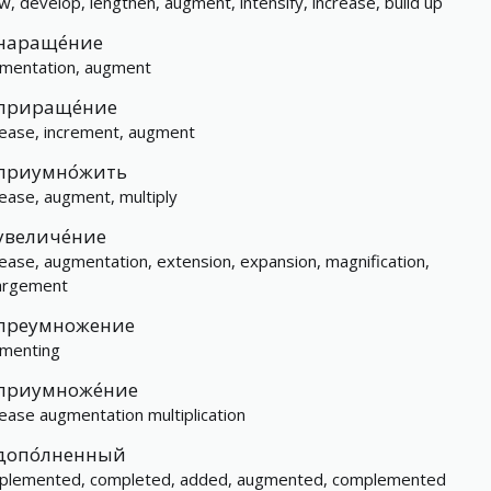
w, develop, lengthen, augment, intensify, increase, build up
нараще́ние
mentation, augment
прираще́ние
rease, increment, augment
приумно́жить
rease, augment, multiply
увеличе́ние
rease, augmentation, extension, expansion, magnification,
argement
преумножение
menting
приумноже́ние
rease augmentation multiplication
допо́лненный
plemented, completed, added, augmented, complemented