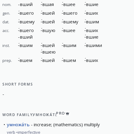
-
вший
-
́вшая
-
́вшее
-
́вшие
nom.
-
́вшего
-
́вшей
-
́вшего
-
́вших
gen.
-
́вшему
-
́вшей
-
́вшему
-
́вшим
dat.
-
́вшего
-
́вшую
-
́вшее
-
́вших
acc.
-
вший
-
́вшие
-
́вшим
-
́вшей
-
́вшим
-
́вшими
inst.
-
́вшею
-
́вшем
-
́вшей
-
́вшем
-
́вших
prep.
SHORT FORMS
-
PRO
WORD FAMILY
УМНОЖА́ТЬ
умножа́ть
increase; (mathematics) multiply
verb
imperfective