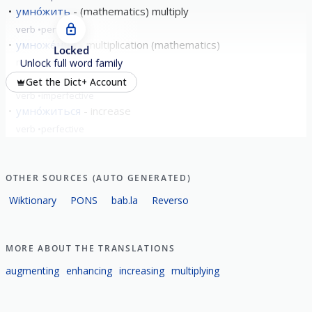
умно́жить
(mathematics) multiply
verb
perfective
умноже́ние
multiplication (mathematics)
Locked
noun
neuter
Unlock full word family
умножа́ться
increase
Get the Dict+ Account
verb
imperfective
умно́житься
increase
verb
perfective
show all
OTHER SOURCES (AUTO GENERATED)
Wiktionary
PONS
bab.la
Reverso
MORE ABOUT THE TRANSLATIONS
augmenting
enhancing
increasing
multiplying