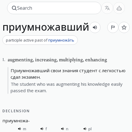
приумножавший
participle active past
of
приумножа́ть
augmenting
,
increasing, multiplying, enhancing
1
.
Приумножавший свои знания студент с легкостью
сдал экзамен.
The student who was augmenting his knowledge easily
passed the exam.
DECLENSION
приумножа
-
m
f
n
pl