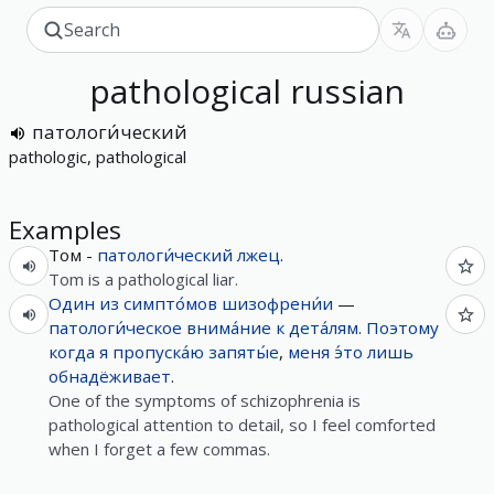
pathological
russian
патологи́ческий
pathologic, pathological
Examples
Том -
патологи́ческий
лжец
.
Tom is a pathological liar.
Один
из
симпто́мов
шизофрени́и
—
патологи́ческое
внима́ние
к
дета́лям
.
Поэтому
когда
я
пропуска́ю
запяты́е
,
меня
э́то
лишь
обнадёживает
.
One of the symptoms of schizophrenia is
pathological attention to detail, so I feel comforted
when I forget a few commas.