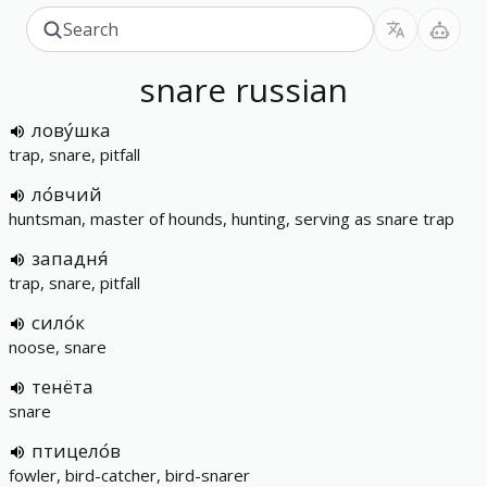
snare
russian
лову́шка
trap, snare, pitfall
ло́вчий
huntsman, master of hounds, hunting, serving as snare trap
западня́
trap, snare, pitfall
сило́к
noose, snare
тенёта
snare
птицело́в
fowler, bird-catcher, bird-snarer