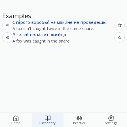
Examples
Ста́рого
воробья́
на
мяки́не
не
проведёшь
.
A fox isn't caught twice in the same snare.
В
силки́
попа́лась
лиси́ца
.
A fox was caught in the snare.
Home
Dictionary
Practice
Settings