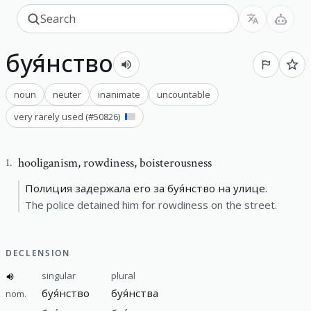
буя́нство
noun
neuter
inanimate
uncountable
very rarely used
(#
50826
)
hooliganism
,
rowdiness, boisterousness
1
.
Полиция задержала его за буя́нство на улице.
The police detained him for rowdiness on the street.
DECLENSION
singular
plural
буя́нство
буя́нства
nom.