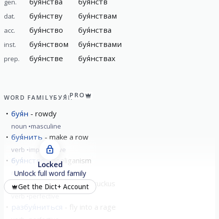
буя́нства
буя́нств
gen.
буя́нству
буя́нствам
dat.
буя́нство
буя́нства
acc.
буя́нством
буя́нствами
inst.
буя́нстве
буя́нствах
prep.
PRO
WORD FAMILY
БУЯ́Н
буя́н
rowdy
noun
masculine
буя́нить
make a row
verb
imperfective
буя́нство
hooliganism
Locked
noun
neuter
Unlock full word family
побуя́нить
to make a ruckus
Get the Dict+ Account
verb
perfective
разбуя́ниться
fly into a rage