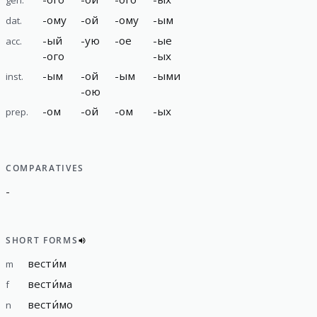
-
ому
-
ой
-
ому
-
ым
dat.
-
ый
-
ую
-
ое
-
ые
acc.
-
ого
-
ых
-
ым
-
ой
-
ым
-
ыми
inst.
-
ою
-
ом
-
ой
-
ом
-
ых
prep.
COMPARATIVES
-
SHORT FORMS
вести́м
m
вести́ма
f
вести́мо
n