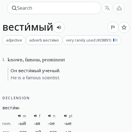
вести́мый
adjective
adverb
вести́мо
very rarely used
(#
28891
)
known
,
famous, prominent
1
.
Он вести́мый ученый.
He is a famous scientist.
DECLENSION
вести́м
-
m
f
n
pl
-
ый
-
ая
-
ое
-
ые
nom.
-
ого
-
ой
-
ого
-
ых
gen.