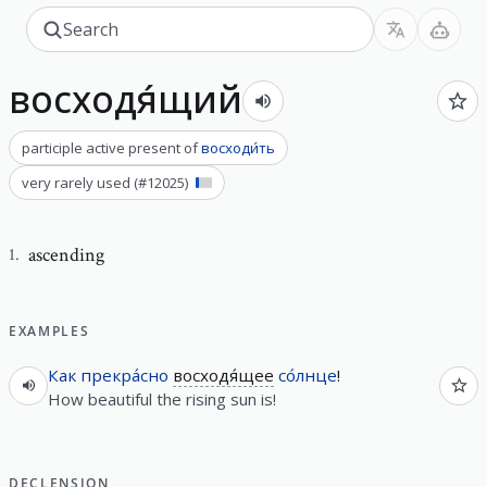
восходя́щий
participle active present
of
восходи́ть
very rarely used
(#
12025
)
ascending
1
.
EXAMPLES
Как
прекра́сно
восходя́щее
со́лнце
!
How beautiful the rising sun is!
DECLENSION