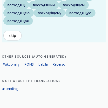
восходя́щ
восходя́щий
восходя́щем
восходя́щею
восходя́щему
восходя́щую
восходя́щая
skip
OTHER SOURCES (AUTO GENERATED)
Wiktionary
PONS
bab.la
Reverso
MORE ABOUT THE TRANSLATIONS
ascending