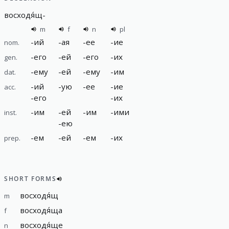
восходя́щ
-
m
f
n
pl
-
ий
-
ая
-
ее
-
ие
nom.
-
его
-
ей
-
его
-
их
gen.
-
ему
-
ей
-
ему
-
им
dat.
-
ий
-
ую
-
ее
-
ие
acc.
-
его
-
их
-
им
-
ей
-
им
-
ими
inst.
-
ею
-
ем
-
ей
-
ем
-
их
prep.
SHORT FORMS
восходя́щ
m
восходя́ща
f
восходя́ще
n