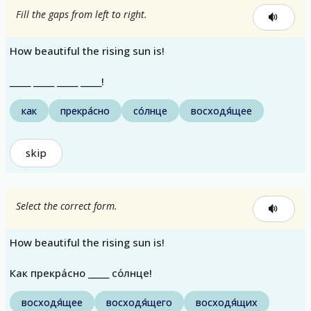
Fill the gaps from left to right.
How beautiful the rising sun is!
_____ _____ _____ _____!
как
прекра́сно
со́лнце
восходя́щее
skip
Select the correct form.
How beautiful the rising sun is!
Как прекра́сно _____ со́лнце!
восходя́щее
восходя́щего
восходя́щих