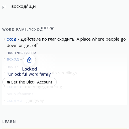
восходя́щи
pl
PRO
WORD FAMILY
СХОД
сход
Действие по глаг сходить; A place where people go
down or get off
noun
masculine
всход
sprout
noun
Locked
всхо́ды
shoots sprouts seedlings
Unlock full word family
noun
masculine
Get the Dict+ Account
схо́дка
meeting/gathering
noun
feminine
схо́дни
gangway
noun
feminine
show all
LEARN