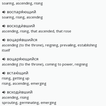
soaring, ascending, rising
воспаря́ющий
soaring, rising, ascending
восходи́вший
ascending, rising, that ascended, that rose
воцаря́вшийся
ascending (to the throne), reigning, prevailing, establishing
itself
воцаря́ющийся
ascending (to the throne), coming to power, reigning
встаю́щий
rising, getting up
rising, ascending, emerging
всходи́вший
ascending, rising
sprouting, germinating, emerging