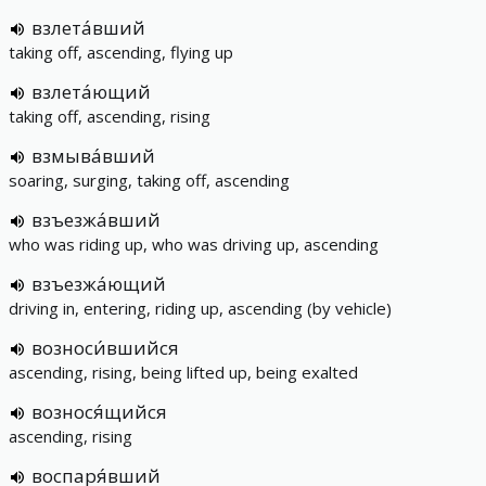
взлета́вший
taking off, ascending, flying up
взлета́ющий
taking off, ascending, rising
взмыва́вший
soaring, surging, taking off, ascending
взъезжа́вший
who was riding up, who was driving up, ascending
взъезжа́ющий
driving in, entering, riding up, ascending (by vehicle)
возноси́вшийся
ascending, rising, being lifted up, being exalted
вознося́щийся
ascending, rising
воспаря́вший