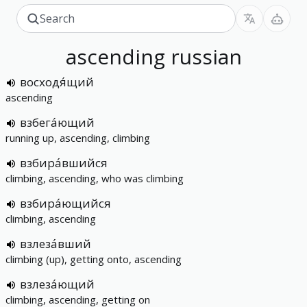
ascending
russian
восходя́щий
ascending
взбега́ющий
running up, ascending, climbing
взбира́вшийся
climbing, ascending, who was climbing
взбира́ющийся
climbing, ascending
взлеза́вший
climbing (up), getting onto, ascending
взлеза́ющий
climbing, ascending, getting on