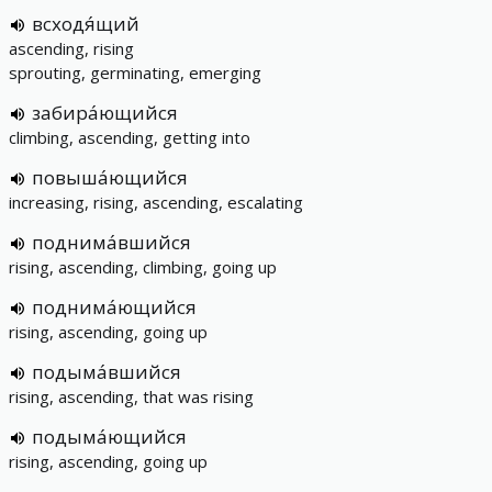
всходя́щий
ascending, rising
sprouting, germinating, emerging
забира́ющийся
climbing, ascending, getting into
повыша́ющийся
increasing, rising, ascending, escalating
поднима́вшийся
rising, ascending, climbing, going up
поднима́ющийся
rising, ascending, going up
подыма́вшийся
rising, ascending, that was rising
подыма́ющийся
rising, ascending, going up