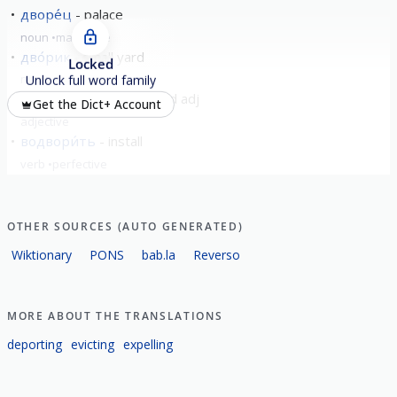
дворе́ц
palace
noun
masculine
дво́рик
small yard
Locked
noun
masculine
Unlock full word family
дворо́вый
yard related adj
Get the Dict+ Account
adjective
водвори́ть
install
verb
perfective
show all
OTHER SOURCES (AUTO GENERATED)
Wiktionary
PONS
bab.la
Reverso
MORE ABOUT THE TRANSLATIONS
deporting
evicting
expelling