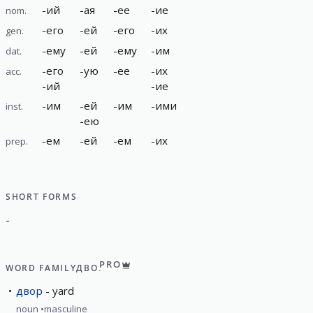
-
ий
-
ая
-
ее
-
ие
nom.
-
его
-
ей
-
его
-
их
gen.
-
ему
-
ей
-
ему
-
им
dat.
-
его
-
ую
-
ее
-
их
acc.
-
ий
-
ие
-
им
-
ей
-
им
-
ими
inst.
-
ею
-
ем
-
ей
-
ем
-
их
prep.
SHORT FORMS
-
PRO
WORD FAMILY
ДВОР
двор
yard
noun
masculine