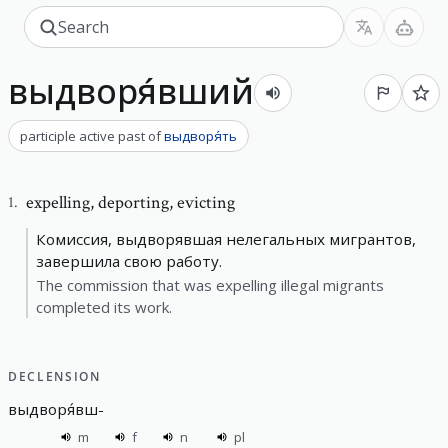
выдворя́вший
participle active past
of
выдворя́ть
expelling
,
deporting, evicting
1
.
Комиссия, выдворявшая нелегальных мигрантов,
завершила свою работу.
The commission that was expelling illegal migrants
completed its work.
DECLENSION
выдворя́вш
-
m
f
n
pl