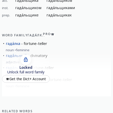
гада́льщика
гада́льщиков
acc.
гада́льщиком
гада́льщиками
inst.
гада́льщике
гада́льщиках
prep.
PRO
WORD FAMILY
ГАДА́ЛКА
гада́лка
fortune-teller
noun
feminine
гада́льный
divinatory
adjective
Locked
гада́льщик
fortune-teller
Unlock full word family
noun
masculine
Get the Dict+ Account
гада́льщица
(female) fortune-teller
noun
feminine
RELATED WORDS