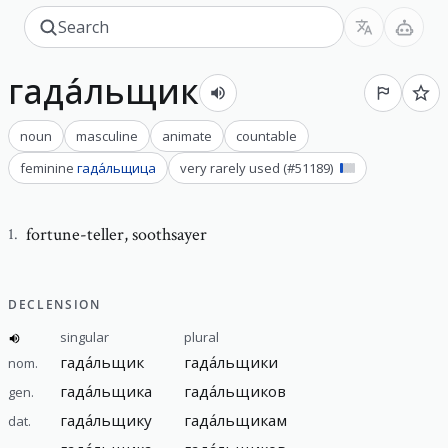
гада́льщик
noun
masculine
animate
countable
feminine
гада́льщица
very rarely used
(#
51189
)
fortune-teller
,
soothsayer
1
.
DECLENSION
singular
plural
гада́льщик
гада́льщики
nom.
гада́льщика
гада́льщиков
gen.
гада́льщику
гада́льщикам
dat.