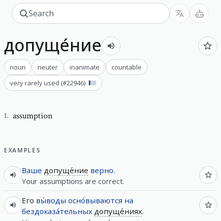
допуще́ние
noun
neuter
inanimate
countable
very rarely used
(#
22946
)
assumption
1
.
EXAMPLES
Ваше
допуще́ние
верно
.
Your assumptions are correct.
Его
вы́воды
осно́вываются
на
бездоказа́тельных
допуще́ниях
.