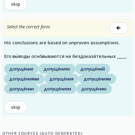
skip
Select the correct form.
His conclusions are based on unproven assumptions.
Его вы́воды осно́вываются на бездоказа́тельных _____.
допуще́ние
допуще́ниях
допуще́ний
допуще́ниями
допуще́ния
допуще́ниям
допуще́нии
допуще́нием
допуще́нию
skip
OTHER SOURCES (AUTO GENERATED)