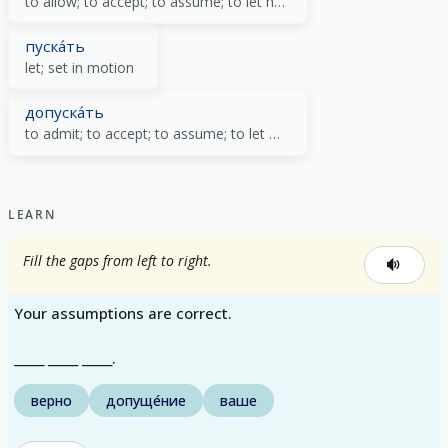
to allow; to accept; to assume; to let happen
пуска́ть
let; set in motion
допуска́ть
to admit; to accept; to assume; to let happen
LEARN
Fill the gaps from left to right.
Your assumptions are correct.
_____ _____ _____.
верно
допуще́ние
ваше