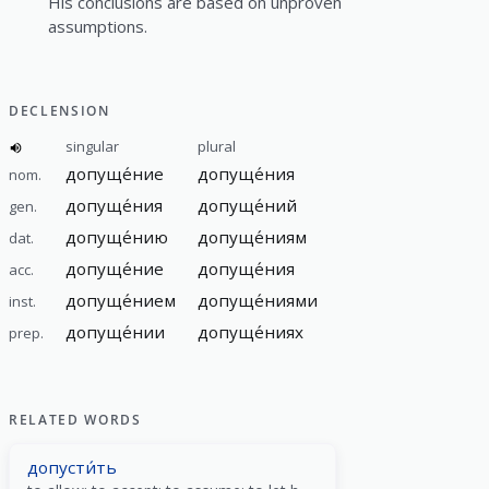
His conclusions are based on unproven
assumptions.
DECLENSION
singular
plural
допуще́ние
допуще́ния
nom.
допуще́ния
допуще́ний
gen.
допуще́нию
допуще́ниям
dat.
допуще́ние
допуще́ния
acc.
допуще́нием
допуще́ниями
inst.
допуще́нии
допуще́ниях
prep.
RELATED WORDS
допусти́ть