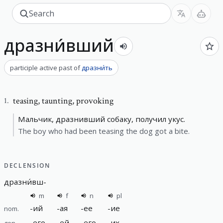
дразни́вший
participle active past
of
дразни́ть
teasing
,
taunting, provoking
1
.
Мальчик, дразнивший собаку, получил укус.
The boy who had been teasing the dog got a bite.
DECLENSION
дразни́вш
-
m
f
n
pl
-
ий
-
ая
-
ее
-
ие
nom.
-
его
-
ей
-
его
-
их
gen.