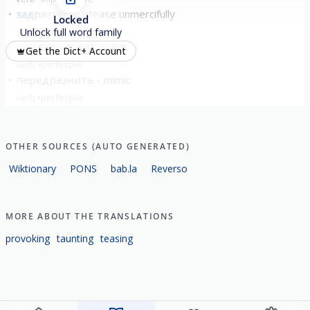
задразни́ть
tease unmercifully
Locked
verb
perfective
Unlock full word family
раздразни́ть
tease
Get the Dict+ Account
verb
perfective
передразни́ть
mimic
verb
perfective
show all
OTHER SOURCES (AUTO GENERATED)
Wiktionary
PONS
bab.la
Reverso
MORE ABOUT THE TRANSLATIONS
provoking
taunting
teasing