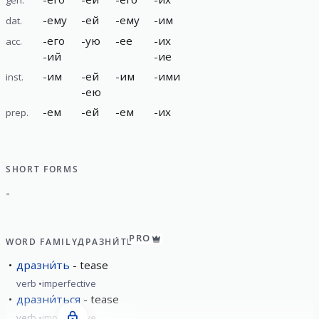
-
ему
-
ей
-
ему
-
им
dat.
-
его
-
ую
-
ее
-
их
acc.
-
ий
-
ие
-
им
-
ей
-
им
-
ими
inst.
-
ею
-
ем
-
ей
-
ем
-
их
prep.
SHORT FORMS
-
PRO
WORD FAMILY
ДРАЗНИ́ТЬ
дразни́ть
tease
verb
imperfective
дразни́ться
tease
verb
imperfective