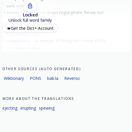
verb
perfective
изверга́ть
spew erupt regurgitate throw out
Locked
verb
imperfective
Unlock full word family
отверга́ть
reject
Get the Dict+ Account
verb
imperfective
поверга́ть
to plunge; to bring into some state
verb
imperfective
show all
OTHER SOURCES (AUTO GENERATED)
Wiktionary
PONS
bab.la
Reverso
MORE ABOUT THE TRANSLATIONS
ejecting
erupting
spewing