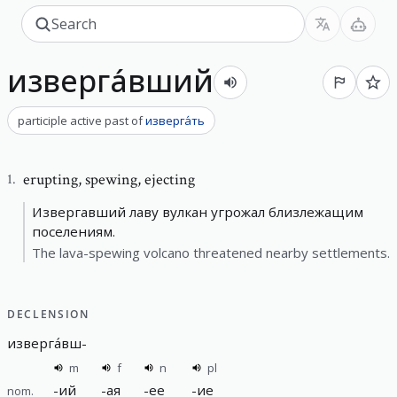
изверга́вший
participle active past
of
изверга́ть
erupting
,
spewing, ejecting
1
.
Извергавший лаву вулкан угрожал близлежащим
поселениям.
The lava-spewing volcano threatened nearby settlements.
DECLENSION
изверга́вш
-
m
f
n
pl
-
ий
-
ая
-
ее
-
ие
nom.