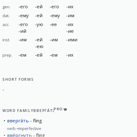
-
его
-
ей
-
его
-
их
gen.
-
ему
-
ей
-
ему
-
им
dat.
-
его
-
ую
-
ее
-
их
acc.
-
ий
-
ие
-
им
-
ей
-
им
-
ими
inst.
-
ею
-
ем
-
ей
-
ем
-
их
prep.
SHORT FORMS
-
PRO
WORD FAMILY
ВВЕРГА́ТЬ
вверга́ть
fling
verb
imperfective
вве́ргнуть
fling