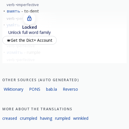
verb
imperfective
вмять
to dent
verb
perfective
умя́ть
knead
Locked
verb
perfective
Unlock full word family
замя́ть
hush up
Get the Dict+ Account
verb
perfective
измя́ть
rumple
verb
perfective
show all
OTHER SOURCES (AUTO GENERATED)
Wiktionary
PONS
bab.la
Reverso
MORE ABOUT THE TRANSLATIONS
creased
crumpled
having
rumpled
wrinkled