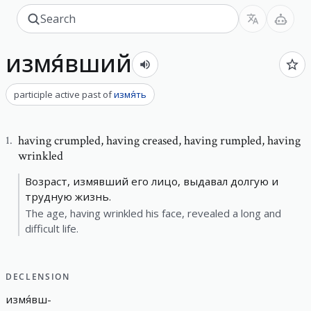
измя́вший
participle active past
of
измя́ть
having crumpled
,
having creased, having rumpled, having
1
.
wrinkled
Возраст, измявший его лицо, выдавал долгую и
трудную жизнь.
The age, having wrinkled his face, revealed a long and
difficult life.
DECLENSION
измя́вш
-