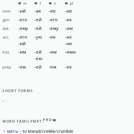
m
f
n
pl
-
ий
-
ая
-
ее
-
ие
nom.
-
его
-
ей
-
его
-
их
gen.
-
ему
-
ей
-
ему
-
им
dat.
-
его
-
ую
-
ее
-
их
acc.
-
ий
-
ие
-
им
-
ей
-
им
-
ими
inst.
-
ею
-
ем
-
ей
-
ем
-
их
prep.
SHORT FORMS
-
PRO
WORD FAMILY
МЯТЬ
мять
to knead/crinkle/crumble