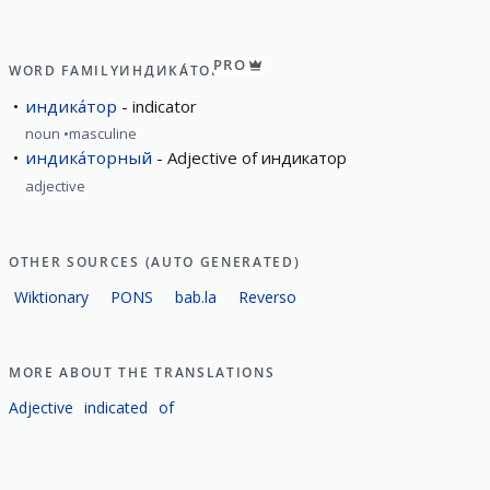
PRO
WORD FAMILY
ИНДИКА́ТОР
индика́тор
indicator
noun
masculine
индика́торный
Adjective of индикатор
adjective
OTHER SOURCES (AUTO GENERATED)
Wiktionary
PONS
bab.la
Reverso
MORE ABOUT THE TRANSLATIONS
Adjective
indicated
of