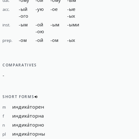
dat.
-
ый
-
ую
-
ое
-
ые
acc.
-
ого
-
ых
-
ым
-
ой
-
ым
-
ыми
inst.
-
ою
-
ом
-
ой
-
ом
-
ых
prep.
COMPARATIVES
-
SHORT FORMS
индика́торен
m
индика́торна
f
индика́торно
n
индика́торны
pl