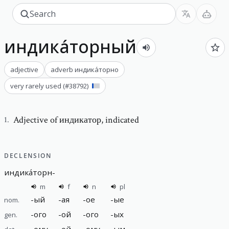
индика́торный
adjective
adverb
индика́торно
very rarely used
(#
38792
)
Adjective of индикатор
,
indicated
1
.
DECLENSION
индика́торн
-
m
f
n
pl
-
ый
-
ая
-
ое
-
ые
nom.
-
ого
-
ой
-
ого
-
ых
gen.
-
ому
-
ой
-
ому
-
ым