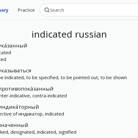
nary
Practice
indicated
russian
ука́занный
icated
ted
указываться
be indicated, to be specified, to be pointed out, to be shown
противопока́занный
nter-indicative, contra-indicated
индика́торный
ective of индикатор, indicated
значенный
ked, designated, indicated, signified