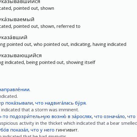
ука́зывавшийся
icated, pointed out, shown
ука́зываемый
icated, pointed out, shown, referred to
указа́вший
ing pointed out, who pointed out, indicating, having indicated
указывающийся
ng indicated, being pointed out, showing itself
направле́нии
.
ndicated.
ер
пока́зывали
,
что
надвига́лась
бу́ря
.
d indicated that a storm was imminent.
ю-то
подозри́тельную
возню́
в
за́рослях
,
что
означа́ло
,
что
icious activity in the thicket which indicated that a bear smelled
убо́в
показа́л
,
что
у
него
гингивит.
 indicated that he had gingivitis.