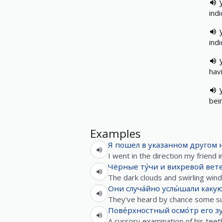
ind
ind
hav
bei
Examples
Я
пошел
в
указанном
другом
I went in the direction my friend i
Чёрные
ту́чи
и
вихревой
вет
The dark clouds and swirling win
Они
случа́йно
услы́шали
каку
They've heard by chance some susp
Пове́рхностный
осмо́тр
его
з
A cursory examination of his teeth