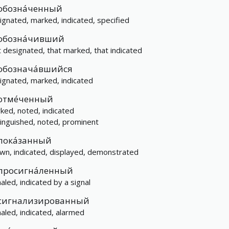
обозна́ченный
ignated, marked, indicated, specified
обозна́чивший
t designated, that marked, that indicated
обознача́вшийся
ignated, marked, indicated
отме́ченный
ked, noted, indicated
tinguished, noted, prominent
пока́занный
wn, indicated, displayed, demonstrated
просигна́ленный
naled, indicated by a signal
сигнализированный
naled, indicated, alarmed