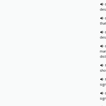
des
tha
des
mar
dis
sho
sig
sig