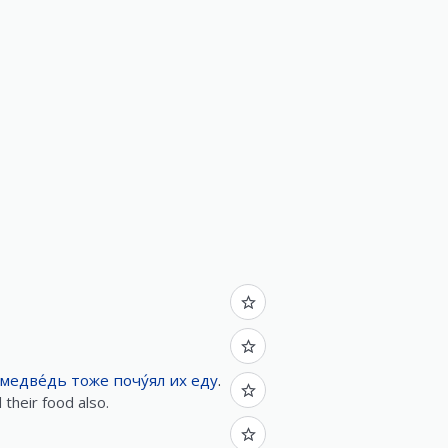
медве́дь
тоже
почу́ял
их
еду
.
 their food also.