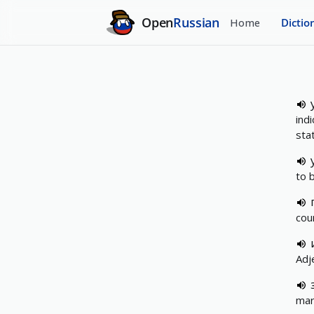
Open
Russian
Home
Dictio
ind
sta
to 
cou
Adj
mar