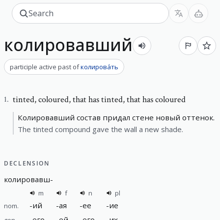
колировавший
participle active past
of
колирова́ть
tinted
,
coloured, that has tinted, that has coloured
1
.
Колировавший состав придал стене новый оттенок.
The tinted compound gave the wall a new shade.
DECLENSION
колировавш
-
m
f
n
pl
-
ий
-
ая
-
ее
-
ие
nom.
-
его
-
ей
-
его
-
их
gen.