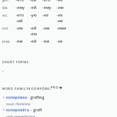
-
ему
-
ей
-
ему
-
им
dat.
-
его
-
ую
-
ее
-
их
acc.
-
ий
-
ие
-
им
-
ей
-
им
-
ими
inst.
-
ею
-
ем
-
ей
-
ем
-
их
prep.
SHORT FORMS
-
PRO
WORD FAMILY
КОЛИРО́ВКА
колиро́вка
grafting
noun
feminine
колирова́ть
graft
verb
imperfective