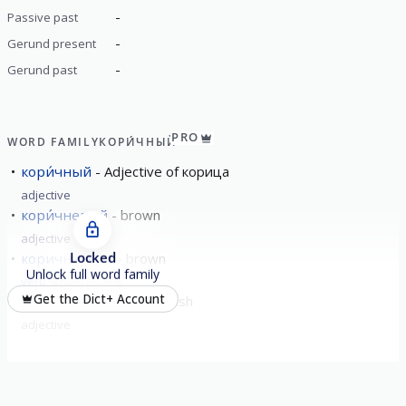
-
Passive past
-
Gerund present
-
Gerund past
PRO
WORD FAMILY
КОРИ́ЧНЫЙ
кори́чный
Adjective of корица
adjective
кори́чневый
brown
adjective
Locked
коричневе́ть
brown
Unlock full word family
verb
imperfective
Get the Dict+ Account
коричнева́тый
brownish
adjective