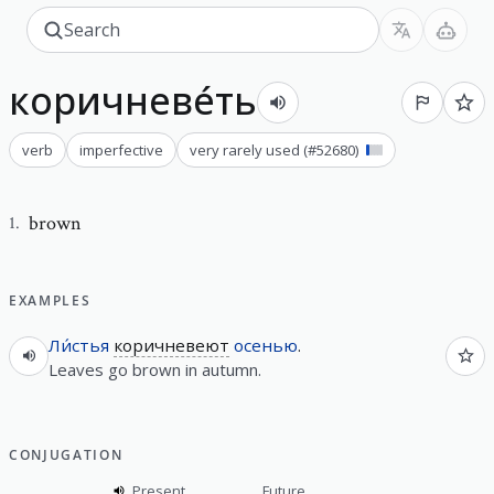
коричневе́ть
verb
imperfective
very rarely used
(#
52680
)
brown
1
.
EXAMPLES
Ли́стья
коричневеют
осенью
.
Leaves go brown in autumn.
CONJUGATION
Present
Future