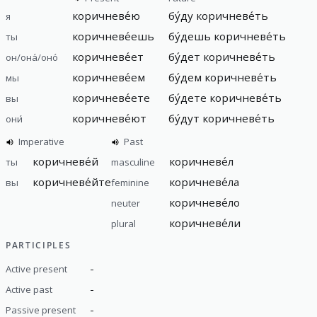
коричневе́ю
бу́ду коричневе́ть
я
коричневе́ешь
бу́дешь коричневе́ть
ты
коричневе́ет
бу́дет коричневе́ть
он/она́/оно́
коричневе́ем
бу́дем коричневе́ть
мы
коричневе́ете
бу́дете коричневе́ть
вы
коричневе́ют
бу́дут коричневе́ть
они́
Imperative
Past
коричневе́й
коричневе́л
ты
masculine
коричневе́йте
коричневе́ла
вы
feminine
коричневе́ло
neuter
коричневе́ли
plural
PARTICIPLES
-
Active present
-
Active past
-
Passive present