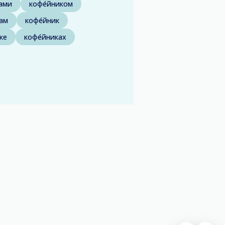
ками
кофе́йником
кам
кофе́йник
ке
кофе́йниках