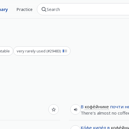
nary
Practice
ntable
very rarely used
(#
29483
)
В
кофе́йнике
почти
н
There's almost no coffee 
Ко́фе
кипе́л
в
кофе́йн