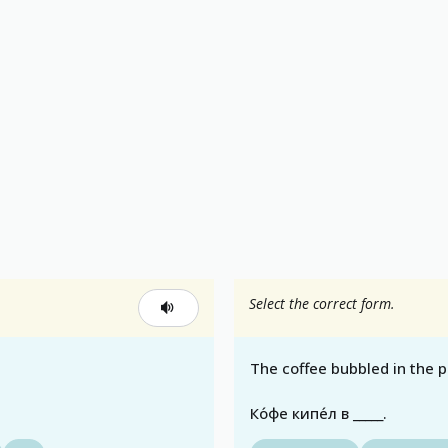
Select the correct form.
The coffee bubbled in the p
Ко́фе кипе́л в _____.