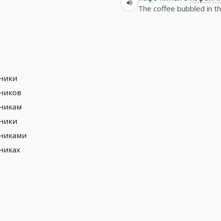
The coffee bubbled in th
йники
йников
йникам
йники
йниками
никах