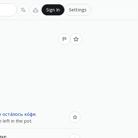
Settings
Sign In
е
оста́лось
ко́фе
.
left in the pot.
ике
.