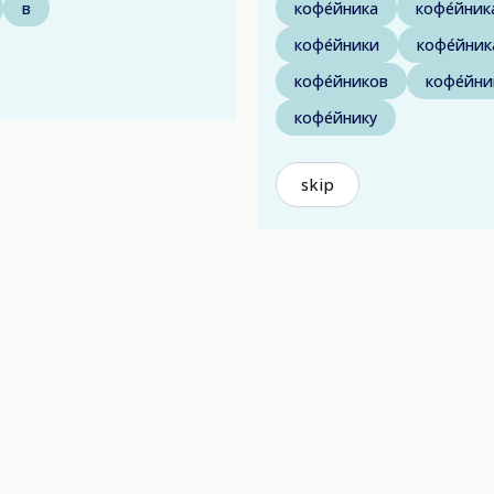
в
кофе́йника
кофе́йни
кофе́йники
кофе́йни
кофе́йников
кофе́йни
кофе́йнику
skip
)