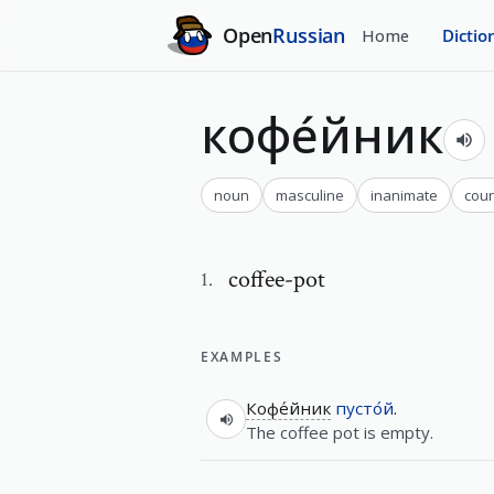
Open
Russian
Home
Dictio
кофе́йник
noun
masculine
inanimate
cou
coffee-pot
1
.
EXAMPLES
Кофе́йник
пусто́й
.
The coffee pot is empty.