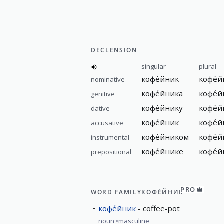
DECLENSION
singular
plural
кофе́йник
кофе́
nominative
кофе́йника
кофе́
genitive
кофе́йнику
кофе́
dative
кофе́йник
кофе́
accusative
кофе́йником
кофе́
instrumental
кофе́йнике
кофе́й
prepositional
PRO
WORD FAMILY
КОФЕ́ЙНИК
кофе́йник
coffee-pot
noun
masculine