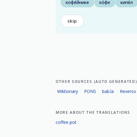
кофе́йнике
ко́фе
кипе́л
skip
OTHER SOURCES (AUTO GENERATED
Wiktionary
PONS
bab.la
Reverso
MORE ABOUT THE TRANSLATIONS
coffee-pot