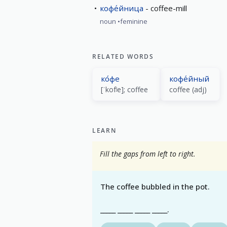
кофе́йница
coffee-mill
noun
feminine
RELATED WORDS
ко́фе
кофе́йный
[ˈkofʲe]; coffee
coffee (adj)
LEARN
Fill the gaps from left to right.
The coffee bubbled in the pot.
_____ _____ _____ _____.