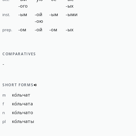
-
ого
-
ых
-
ым
-
ой
-
ым
-
ыми
inst.
-
ою
-
ом
-
ой
-
ом
-
ых
prep.
COMPARATIVES
-
SHORT FORMS
ко́льчат
m
ко́льчата
f
ко́льчато
n
ко́льчаты
pl