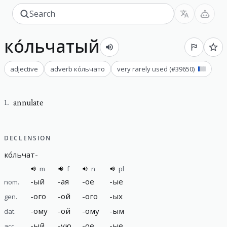
ко́льчатый
adjective
adverb
ко́льчато
very rarely used
(#
39650
)
annulate
1
.
DECLENSION
ко́льчат
-
m
f
n
pl
-
ый
-
ая
-
ое
-
ые
nom.
-
ого
-
ой
-
ого
-
ых
gen.
-
ому
-
ой
-
ому
-
ым
dat.
-
ый
-
ую
-
ое
-
ые
acc.