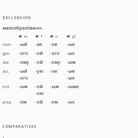
DECLENSION
малообразо́ванн
-
m
f
n
pl
-
ый
-
ая
-
ое
-
ые
nom.
-
ого
-
ой
-
ого
-
ых
gen.
-
ому
-
ой
-
ому
-
ым
dat.
-
ый
-
ую
-
ое
-
ые
acc.
-
ого
-
ых
-
ым
-
ой
-
ым
-
ыми
inst.
-
ою
-
ом
-
ой
-
ом
-
ых
prep.
COMPARATIVES
-