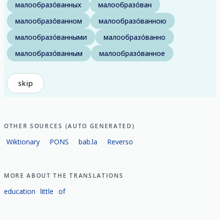
малообразо́ванных
малообразо́ван
малообразо́ванном
малообразо́ванною
малообразо́ванными
малообразо́ванно
малообразо́ванным
малообразо́ванное
skip
OTHER SOURCES (AUTO GENERATED)
Wiktionary
PONS
bab.la
Reverso
MORE ABOUT THE TRANSLATIONS
education
little
of