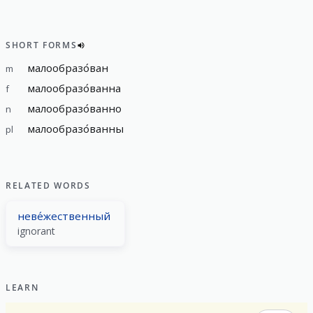
SHORT FORMS
малообразо́ван
m
малообразо́ванна
f
малообразо́ванно
n
малообразо́ванны
pl
RELATED WORDS
неве́жественный
ignorant
LEARN