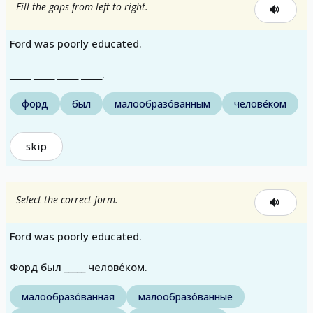
Fill the gaps from left to right.
Ford was poorly educated.
_____ _____ _____ _____.
форд
был
малообразо́ванным
челове́ком
skip
Select the correct form.
Ford was poorly educated.
Форд был _____ челове́ком.
малообразо́ванная
малообразо́ванные