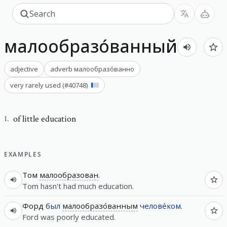
малообразо́ванный
adjective
adverb
малообразо́ванно
very rarely used
(#
40748
)
of little education
1
.
EXAMPLES
Том
малообразован
.
Tom hasn't had much education.
Форд
был
малообразо́ванным
челове́ком
.
Ford was poorly educated.