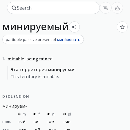
минируемый
participle passive present
of
мини́ровать
minable
,
being mined
1
.
Эта территория минируемая.
This territory is minable.
DECLENSION
минируем
-
m
f
n
pl
-
ый
-
ая
-
ое
-
ые
nom.
-
ого
-
ой
-
ого
-
ых
gen.