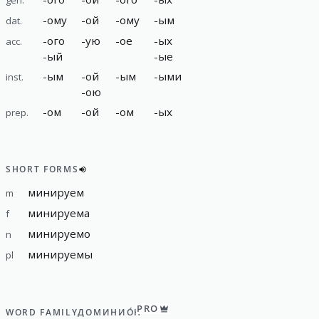
-
ому
-
ой
-
ому
-
ым
dat.
-
ого
-
ую
-
ое
-
ых
acc.
-
ый
-
ые
-
ым
-
ой
-
ым
-
ыми
inst.
-
ою
-
ом
-
ой
-
ом
-
ых
prep.
SHORT FORMS
минируем
m
минируема
f
минируемо
n
минируемы
pl
PRO
WORD FAMILY
ДОМИНИО́Н