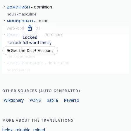
доминио́н
dominion
noun
masculine
мини́ровать
mine
verb
both aspects
домини́ровать
dominate
Locked
verb
imperfective
Unlock full word family
замини́ровать
mine
Get the Dict+ Account
verb
perfective
домини́рование
domination
noun
neuter
OTHER SOURCES (AUTO GENERATED)
Wiktionary
PONS
bab.la
Reverso
MORE ABOUT THE TRANSLATIONS
being
minable
mined