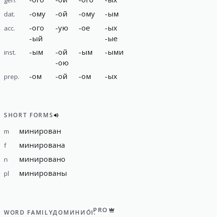
-
ому
-
ой
-
ому
-
ым
dat.
-
ого
-
ую
-
ое
-
ых
acc.
-
ый
-
ые
-
ым
-
ой
-
ым
-
ыми
inst.
-
ою
-
ом
-
ой
-
ом
-
ых
prep.
SHORT FORMS
минирован
m
минирована
f
минировано
n
минированы
pl
PRO
WORD FAMILY
ДОМИНИО́Н