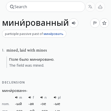
мини́рованный
participle passive past
of
мини́ровать
mined
,
laid with mines
1
.
Поле было минировано.
The field was mined.
DECLENSION
мини́рованн
-
m
f
n
pl
-
ый
-
ая
-
ое
-
ые
nom.
-
ого
-
ой
-
ого
-
ых
gen.