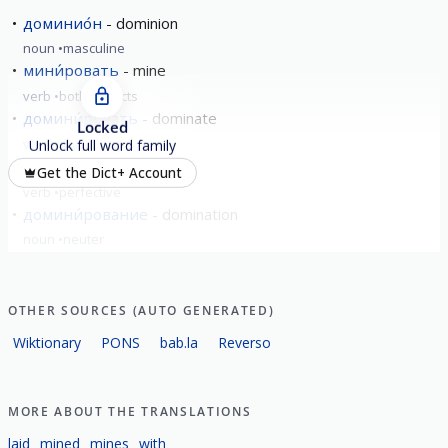
доминио́н
dominion
noun
masculine
мини́ровать
mine
verb
both aspects
домини́ровать
dominate
Locked
verb
imperfective
Unlock full word family
замини́ровать
mine
Get the Dict+ Account
verb
perfective
домини́рование
domination
noun
neuter
OTHER SOURCES (AUTO GENERATED)
Wiktionary
PONS
bab.la
Reverso
MORE ABOUT THE TRANSLATIONS
laid
mined
mines
with