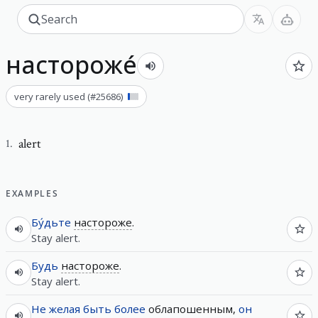
настороже́
very rarely used
(#
25686
)
alert
1
.
EXAMPLES
Бу́дьте
настороже
.
Stay alert.
Будь
настороже
.
Stay alert.
Не
желая
быть
более
облапошенным,
он