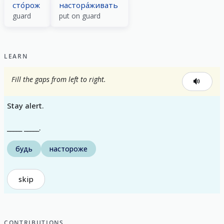
сто́рож
настора́живать
guard
put on guard
LEARN
Fill the gaps from left to right.
Stay alert.
_____ _____.
будь
настороже
skip
CONTRIBUTIONS