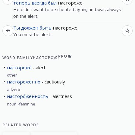
теперь
всегда
был
настороже
.
He didn't want to be cheated again, and was always
on the alert.
Ты
должен
быть
настороже
.
You must be alert.
PRO
WORD FAMILY
НАСТОРОЖЕ́
настороже́
alert
other
настороженно
cautiously
adverb
насторо́женность
alertness
noun
feminine
RELATED WORDS