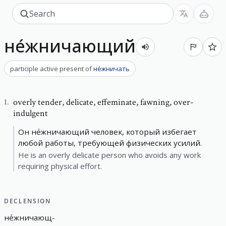
не́жничающий
participle active present
of
не́жничать
overly tender
,
delicate, effeminate, fawning, over-
1
.
indulgent
Он не́жничающий человек, который избегает
любой работы, требующей физических усилий.
He is an overly delicate person who avoids any work
requiring physical effort.
DECLENSION
не́жничающ
-