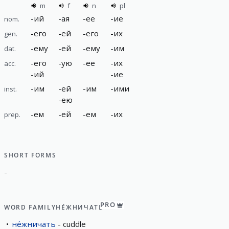
m
f
n
pl
-
ий
-
ая
-
ее
-
ие
nom.
-
его
-
ей
-
его
-
их
gen.
-
ему
-
ей
-
ему
-
им
dat.
-
его
-
ую
-
ее
-
их
acc.
-
ий
-
ие
-
им
-
ей
-
им
-
ими
inst.
-
ею
-
ем
-
ей
-
ем
-
их
prep.
SHORT FORMS
-
PRO
WORD FAMILY
НЕ́ЖНИЧАТЬ
не́жничать
cuddle