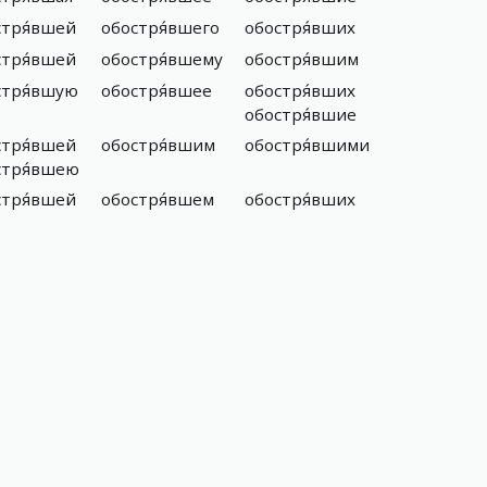
стря́вшей
обостря́вшего
обостря́вших
стря́вшей
обостря́вшему
обостря́вшим
стря́вшую
обостря́вшее
обостря́вших
обостря́вшие
стря́вшей
обостря́вшим
обостря́вшими
стря́вшею
стря́вшей
обостря́вшем
обостря́вших