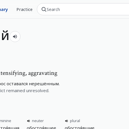
nary
Practice
ий
ntensifying, aggravating
ос оставался нерешённым.
lict remained unresolved.
minine
neuter
plural
стря́вшая
обостря́вшее
обостря́вшие