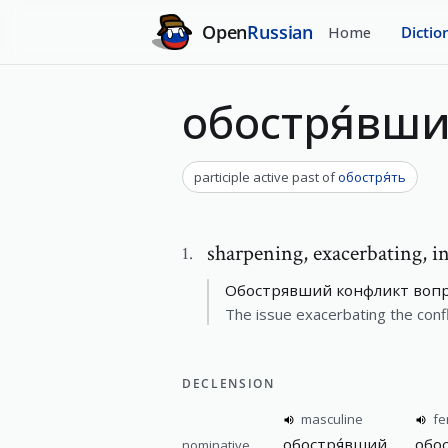
Open
Russian
Home
Dictio
обостря́вш
participle active past
of
обостря́ть
sharpening
,
exacerbating, i
1
.
Обострявший конфликт вопр
The issue exacerbating the conf
DECLENSION
masculine
fe
обостря́вший
обо
nominative