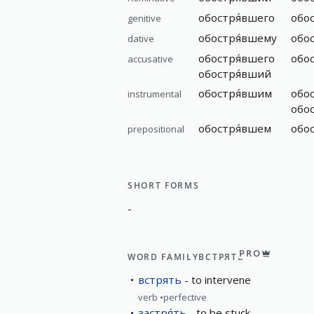
обостря́вшего
обо
genitive
обостря́вшему
обо
dative
обостря́вшего
обо
accusative
обостря́вший
обостря́вшим
обо
instrumental
обо
обостря́вшем
обо
prepositional
SHORT FORMS
-
PRO
WORD FAMILY
ВСТРЯТЬ
встрять
to intervene
verb
perfective
застря́ть
to be stuck