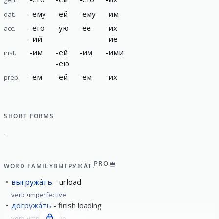
-
ему
-
ей
-
ему
-
им
dat.
-
его
-
ую
-
ее
-
их
acc.
-
ий
-
ие
-
им
-
ей
-
им
-
ими
inst.
-
ею
-
ем
-
ей
-
ем
-
их
prep.
SHORT FORMS
-
PRO
WORD FAMILY
ВЫГРУЖА́ТЬ
выгружа́ть
unload
verb
imperfective
догружа́ть
finish loading
verb
imperfective