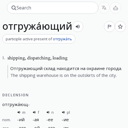
отгружа́ющий
participle active present
of
отгружа́ть
shipping
,
dispatching, loading
1
.
Отгружающий склад находится на окраине города.
The shipping warehouse is on the outskirts of the city.
DECLENSION
отгружа́ющ
-
m
f
n
pl
-
ий
-
ая
-
ее
-
ие
nom.
-
его
-
ей
-
его
-
их
gen.