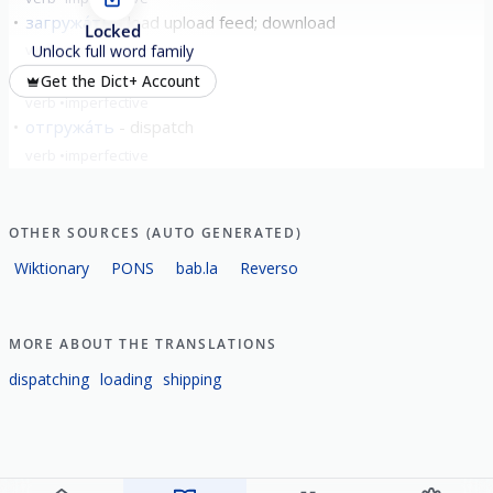
загружа́ть
load upload feed; download
Locked
verb
imperfective
Unlock full word family
нагружа́ть
load
Get the Dict+ Account
verb
imperfective
отгружа́ть
dispatch
verb
imperfective
show all
OTHER SOURCES (AUTO GENERATED)
Wiktionary
PONS
bab.la
Reverso
MORE ABOUT THE TRANSLATIONS
dispatching
loading
shipping