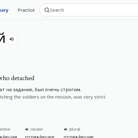
nary
Practice
й
who detached
т на задание, был очень строгим.
ing the soldiers on the mission, was very strict.
inine
neuter
plural
жа́вшая
отряжа́вшее
отряжа́вшие