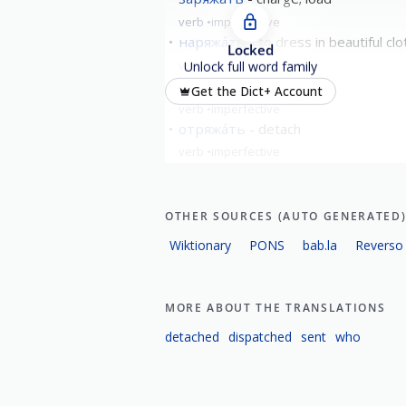
verb
imperfective
наряжа́ть
to dress in beautiful c
Locked
verb
imperfective
Unlock full word family
обряжа́ть
get up
Get the Dict+ Account
verb
imperfective
отряжа́ть
detach
verb
imperfective
show all
OTHER SOURCES (AUTO GENERATED
Wiktionary
PONS
bab.la
Reverso
MORE ABOUT THE TRANSLATIONS
detached
dispatched
sent
who