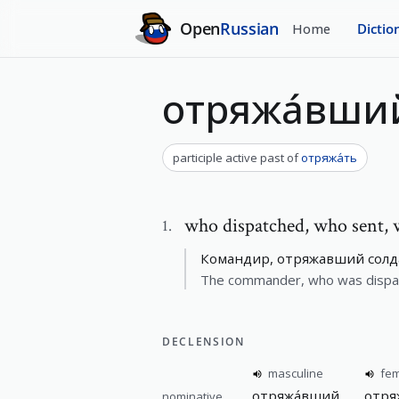
Open
Russian
Home
Dictio
отряжа́вши
participle active past
of
отряжа́ть
who dispatched
,
who sent, 
1
.
Командир, отряжавший солда
The commander, who was dispatch
DECLENSION
masculine
fem
отряжа́вший
отря
nominative