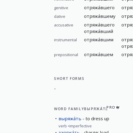
отряжа́вшего
отря
genitive
отряжа́вшему
отря
dative
отряжа́вшего
отря
accusative
отряжа́вший
отряжа́вшим
отря
instrumental
отря
отряжа́вшем
отря
prepositional
SHORT FORMS
-
PRO
WORD FAMILY
ВЫРЯЖА́ТЬ
выряжа́ть
to dress up
verb
imperfective
заряжа́ть
charge; load