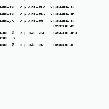
жа́вшей
отряжа́вшего
отряжа́вших
жа́вшей
отряжа́вшему
отряжа́вшим
жа́вшую
отряжа́вшее
отряжа́вших
отряжа́вшие
жа́вшей
отряжа́вшим
отряжа́вшими
жа́вшею
жа́вшей
отряжа́вшем
отряжа́вших