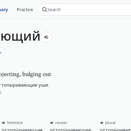
nary
Practice
вающий
ь
ojecting, bulging out
оттопыривающие уши.
s.
feminine
neuter
plural
оттопы́ривающая
оттопы́ривающее
оттопы́рива