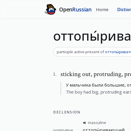
Open
Russian
Home
Dictio
оттопы́ри
participle active present
of
оттопы́риват
sticking out
,
protruding, pr
1
.
У мальчика были большие, 
The boy had big, protruding ear
DECLENSION
masculine
оттопы́ривающий
nominative