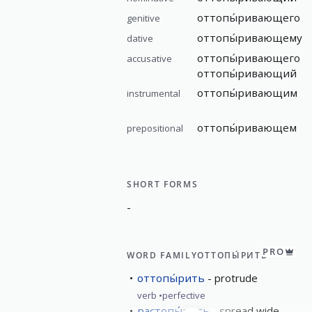
оттопы́ривающего
genitive
оттопы́ривающему
dative
оттопы́ривающего
accusative
оттопы́ривающий
оттопы́ривающим
instrumental
оттопы́ривающем
prepositional
SHORT FORMS
-
PRO
WORD FAMILY
ОТТОПЫ́РИТЬ
оттопы́рить
protrude
verb
perfective
растопы́рить
spread wide