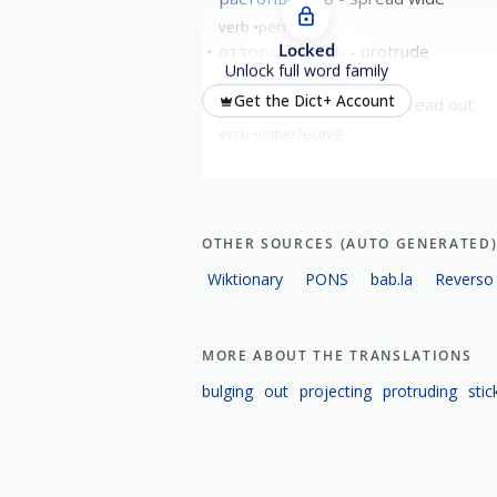
verb
perfective
Locked
оттопы́ривать
protrude
Unlock full word family
verb
imperfective
Get the Dict+ Account
растопы́ривать
to spread out
verb
imperfective
OTHER SOURCES (AUTO GENERATED
Wiktionary
PONS
bab.la
Reverso
MORE ABOUT THE TRANSLATIONS
bulging
out
projecting
protruding
stic