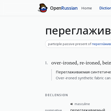
Open
Russian
Home
Dictio
переглажи
participle passive present
of
перегла́жи
over-ironed
,
re-ironed, bei
1
.
Переглаживаемая синтетиче
Over-ironed synthetic fabric c
DECLENSION
masculine
переглаживаемый
nominative