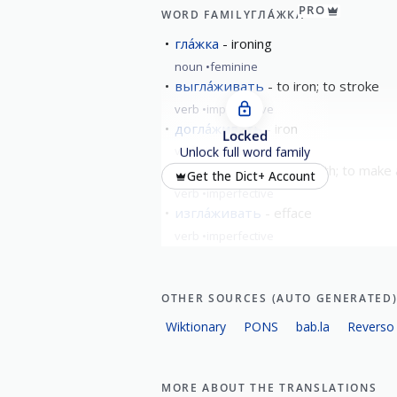
PRO
WORD FAMILY
ГЛА́ЖКА
гла́жка
ironing
noun
feminine
выгла́живать
to iron; to stroke
verb
imperfective
догла́живать
iron
Locked
verb
imperfective
Unlock full word family
загла́живать
to smooth; to make
Get the Dict+ Account
verb
imperfective
изгла́живать
efface
verb
imperfective
show all
OTHER SOURCES (AUTO GENERATED
Wiktionary
PONS
bab.la
Reverso
MORE ABOUT THE TRANSLATIONS