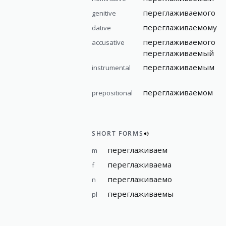
переглаживаемого
genitive
переглаживаемому
dative
переглаживаемого
accusative
переглаживаемый
переглаживаемым
instrumental
переглаживаемом
prepositional
SHORT FORMS
переглаживаем
m
переглаживаема
f
переглаживаемо
n
переглаживаемы
pl