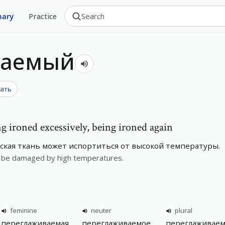
nary
Practice
ваемый
вать
ng ironed excessively, being ironed again
ская ткань может испортиться от высокой температуры.
an be damaged by high temperatures.
feminine
neuter
plural
переглаживаемая
переглаживаемое
переглаживае