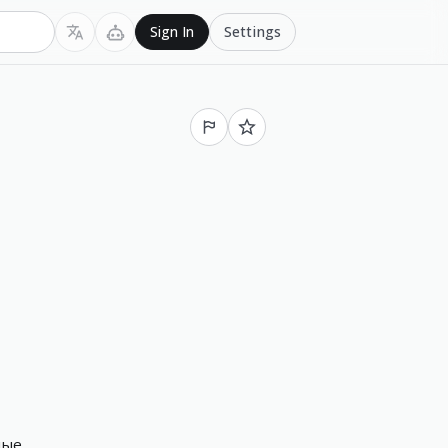
Settings
Sign In
мые