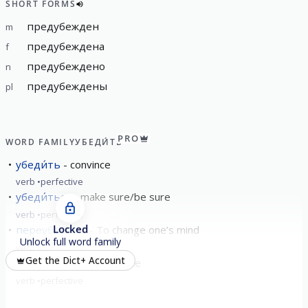
SHORT FORMS
предубежден
m
предубеждена
f
предубеждено
n
предубеждены
pl
PRO
WORD FAMILY
УБЕДИ́ТЬ
убеди́ть
convince
verb
perfective
убеди́ться
make sure/be sure
verb
perfective
Locked
переубеди́ть
To change one’s mind
Unlock full word family
verb
perfective
Get the Dict+ Account
предубеди́ть
prejudice
verb
perfective