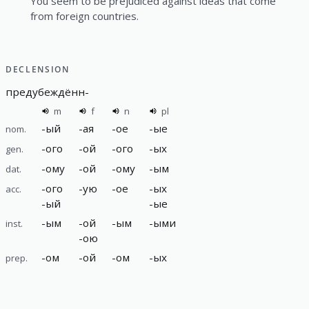
You seem to be prejudiced against ideas that come
from foreign countries.
DECLENSION
предубеждённ
-
m
f
n
pl
-
ый
-
ая
-
ое
-
ые
nom.
-
ого
-
ой
-
ого
-
ых
gen.
-
ому
-
ой
-
ому
-
ым
dat.
-
ого
-
ую
-
ое
-
ых
acc.
-
ый
-
ые
-
ым
-
ой
-
ым
-
ыми
inst.
-
ою
-
ом
-
ой
-
ом
-
ых
prep.