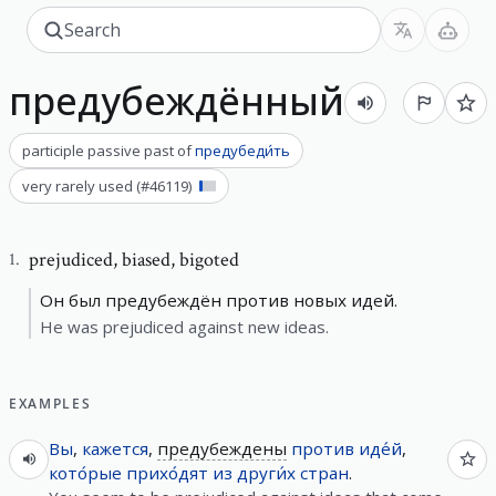
предубеждённый
participle passive past
of
предубеди́ть
very rarely used
(#
46119
)
prejudiced
,
biased, bigoted
1
.
Он был предубеждён против новых идей.
He was prejudiced against new ideas.
EXAMPLES
Вы
,
кажется
,
предубеждены
против
иде́й
,
кото́рые
прихо́дят
из
други́х
стран
.