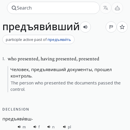
предъяви́вший
participle active past
of
предъяви́ть
who presented
,
having presented, presented
1
.
Человек, предъявивший документы, прошел
контроль.
The person who presented the documents passed the
control.
DECLENSION
предъяви́вш
-
m
f
n
pl