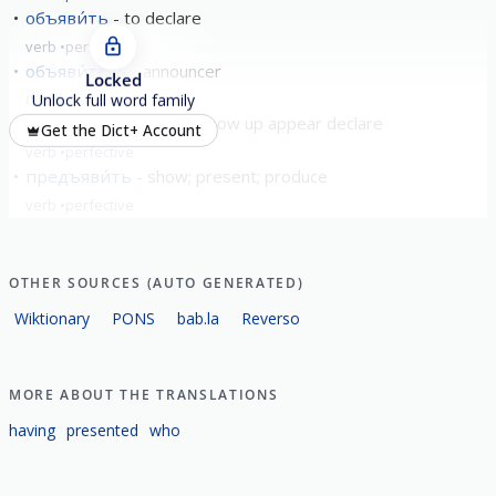
объяви́ть
to declare
verb
perfective
объяви́тель
announcer
Locked
noun
masculine
Unlock full word family
объяви́ться
turn up show up appear declare
Get the Dict+ Account
verb
perfective
предъяви́ть
show; present; produce
verb
perfective
OTHER SOURCES (AUTO GENERATED)
Wiktionary
PONS
bab.la
Reverso
MORE ABOUT THE TRANSLATIONS
having
presented
who