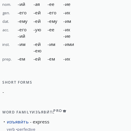
-
ий
-
ая
-
ее
-
ие
nom.
-
его
-
ей
-
его
-
их
gen.
-
ему
-
ей
-
ему
-
им
dat.
-
его
-
ую
-
ее
-
их
acc.
-
ий
-
ие
-
им
-
ей
-
им
-
ими
inst.
-
ею
-
ем
-
ей
-
ем
-
их
prep.
SHORT FORMS
-
PRO
WORD FAMILY
ИЗЪЯВИ́ТЬ
изъяви́ть
express
verb
perfective