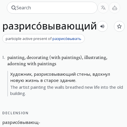
разрисо́вывающий
participle active present
of
разрисо́вывать
painting
,
decorating (with paintings), illustrating,
1
.
adorning with paintings
Художник, разрисовывающий стены, вдохнул
новую жизнь в старое здание.
The artist painting the walls breathed new life into the old
building.
DECLENSION
разрисо́вывающ
-