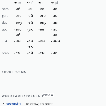
m
f
n
pl
-
ий
-
ая
-
ее
-
ие
nom.
-
его
-
ей
-
его
-
их
gen.
-
ему
-
ей
-
ему
-
им
dat.
-
его
-
ую
-
ее
-
их
acc.
-
ий
-
ие
-
им
-
ей
-
им
-
ими
inst.
-
ею
-
ем
-
ей
-
ем
-
их
prep.
SHORT FORMS
-
PRO
WORD FAMILY
РИСОВА́ТЬ
рисова́ть
to draw; to paint