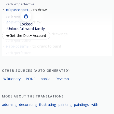
verb
imperfective
вы́рисовать
to draw
verb
perfective
дорисова́ть
draw
Locked
verb
perfective
Unlock full word family
изрисова́ть
cover with drawings
Get the Dict+ Account
verb
perfective
нарисова́ть
to draw; to paint
verb
perfective
show all
OTHER SOURCES (AUTO GENERATED)
Wiktionary
PONS
bab.la
Reverso
MORE ABOUT THE TRANSLATIONS
adorning
decorating
illustrating
painting
paintings
with