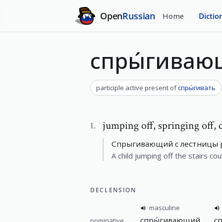
Open
Russian
Home
Dictio
спры́гива
participle active present
of
спры́гивать
jumping off
,
springing off,
1
.
Спрыгивающий с лестницы р
A child jumping off the stairs cou
DECLENSION
masculine
спры́гивающий
с
nominative