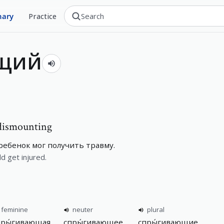
nary
Practice
ющий
 dismounting
ебенок мог получить травму.
ld get injured.
feminine
neuter
plural
пры́гивающая
спры́гивающее
спры́гивающие