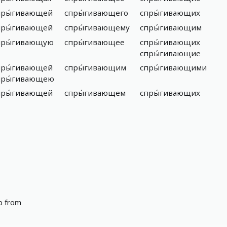
пры́гивающей
спры́гивающего
спры́гивающих
пры́гивающей
спры́гивающему
спры́гивающим
пры́гивающую
спры́гивающее
спры́гивающих
спры́гивающие
пры́гивающей
спры́гивающим
спры́гивающими
пры́гивающею
пры́гивающей
спры́гивающем
спры́гивающих
p from