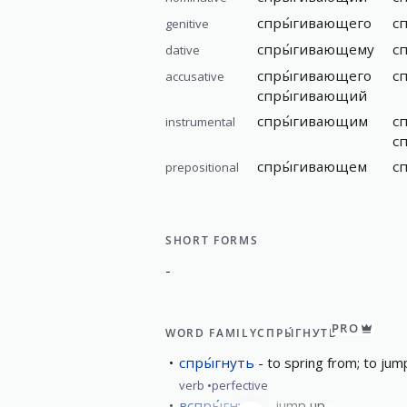
спры́гивающего
с
genitive
спры́гивающему
с
dative
спры́гивающего
с
accusative
спры́гивающий
спры́гивающим
с
instrumental
с
спры́гивающем
с
prepositional
SHORT FORMS
-
PRO
WORD FAMILY
СПРЫ́ГНУТЬ
спры́гнуть
to spring from; to jum
verb
perfective
вспры́гнуть
jump up