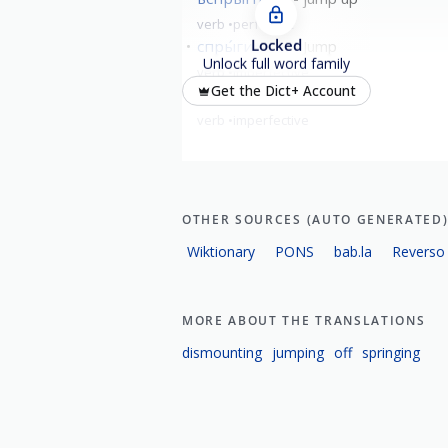
verb
perfective
Locked
спры́гивать
Jump
Unlock full word family
verb
imperfective
Get the Dict+ Account
вспры́гивать
jump up
verb
imperfective
OTHER SOURCES (AUTO GENERATED
Wiktionary
PONS
bab.la
Reverso
MORE ABOUT THE TRANSLATIONS
dismounting
jumping
off
springing