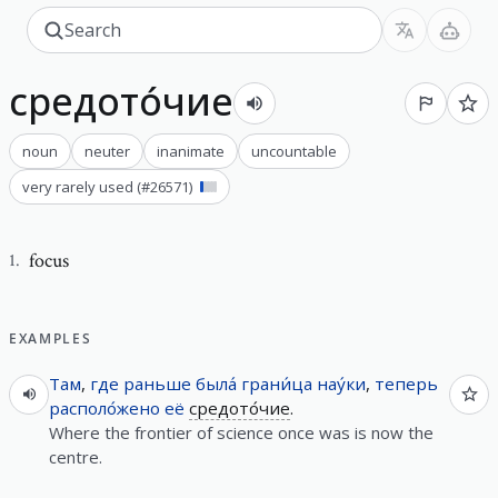
средото́чие
noun
neuter
inanimate
uncountable
very rarely used
(#
26571
)
focus
1
.
EXAMPLES
Там
,
где
раньше
была́
грани́ца
нау́ки
,
теперь
располо́жено
её
средото́чие
.
Where the frontier of science once was is now the
centre.