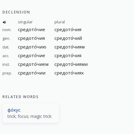
DECLENSION
singular
plural
средото́чие
средото́чия
nom.
средото́чия
средото́чий
gen.
средото́чию
средото́чиям
dat.
средото́чие
средото́чия
acc.
средото́чием
средото́чиями
inst.
средото́чии
средото́чиях
prep.
RELATED WORDS
фо́кус
trick; focus; magic trick