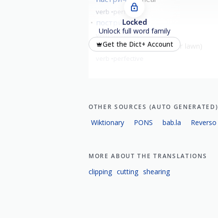
verb
perfective
Locked
постри́чь
cut
Unlock full word family
verb
perfective
Get the Dict+ Account
подстри́чь
trim (hair or lawn)
verb
perfective
OTHER SOURCES (AUTO GENERATED
Wiktionary
PONS
bab.la
Reverso
MORE ABOUT THE TRANSLATIONS
clipping
cutting
shearing