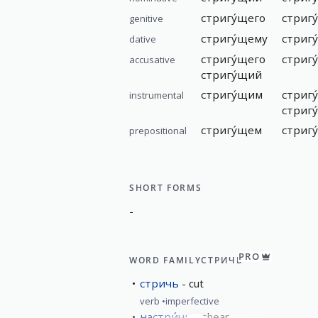
стригу́щего
стригу
genitive
стригу́щему
стригу
dative
стригу́щего
стриг
accusative
стригу́щий
стригу́щим
стригу
instrumental
стриг
стригу́щем
стригу
prepositional
SHORT FORMS
-
PRO
WORD FAMILY
СТРИЧЬ
стричь
cut
verb
imperfective
настри́чь
shear