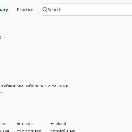
nary
Practice
грибковым заболеванием кожи.
e.
nine
neuter
plural
́щая
стригу́щее
стригу́щие