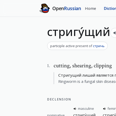
Open
Russian
Home
Dictio
стригу́щий
participle active present
of
стричь
cutting
,
shearing, clipping
1
.
Стригущий лишай является 
Ringworm is a fungal skin diseas
DECLENSION
masculine
femi
стригу́щий
стригу
nominative