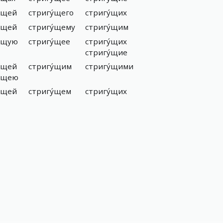
́щей
стригу́щего
стригу́щих
́щей
стригу́щему
стригу́щим
у́щую
стригу́щее
стригу́щих
стригу́щие
́щей
стригу́щим
стригу́щими
у́щею
́щей
стригу́щем
стригу́щих