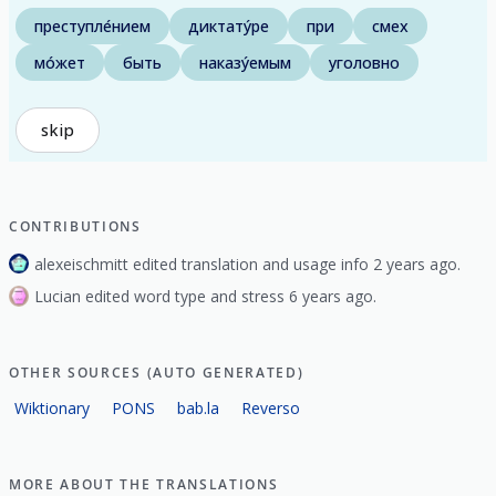
преступле́нием
диктату́ре
при
смех
мо́жет
быть
наказу́емым
уголовно
skip
CONTRIBUTIONS
alexeischmitt edited translation and usage info 2 years ago.
Lucian edited word type and stress 6 years ago.
OTHER SOURCES (AUTO GENERATED)
Wiktionary
PONS
bab.la
Reverso
MORE ABOUT THE TRANSLATIONS