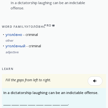
In a dictatorship laughing can be an indictable
offense.
PRO
WORD FAMILY
УГОЛО́ВНО
уголо́вно
criminal
other
уголо́вный
criminal
adjective
LEARN
Fill the gaps from left to right.
In a dictatorship laughing can be an indictable offense.
_____ _____ _____ _____ _____ _____ _____ _____.