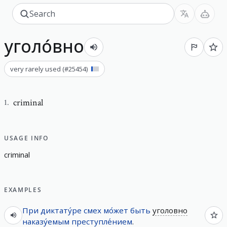
уголо́вно
very rarely used
(#
25454
)
criminal
1
.
USAGE INFO
c
r
i
m
i
n
a
l
EXAMPLES
При
диктату́ре
смех
мо́жет
быть
уголовно
наказу́емым
преступле́нием
.