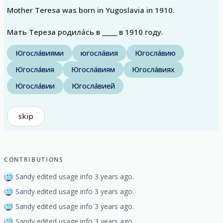
Mother Teresa was born in Yugoslavia in 1910.
Мать Тереза ​​родила́сь в _____ в 1910 году.
Югосла́виями
югосла́вия
Югосла́вию
Югосла́вия
Югосла́виям
Югосла́виях
Югосла́вии
Югосла́вией
skip
CONTRIBUTIONS
Sandy edited usage info 3 years ago.
Sandy edited usage info 3 years ago.
Sandy edited usage info 3 years ago.
Sandy edited usage info 3 years ago.