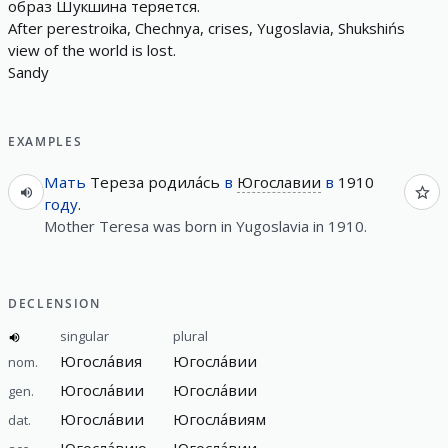
образ
Шукшина
теряется
.
A
f
t
e
r
p
e
r
e
s
t
r
o
i
k
a
,
C
h
e
c
h
n
y
a
,
c
r
i
s
e
s
,
Y
u
g
o
s
l
a
v
i
a
,
S
h
u
k
s
h
i
ń
s
v
i
e
w
o
f
t
h
e
w
o
r
l
d
i
s
l
o
s
t
.
S
a
n
d
y
EXAMPLES
Мать
Тереза ​​родила́сь
в
Югославии
в
1910
году
.
Mother Teresa was born in Yugoslavia in 1910.
DECLENSION
singular
plural
Югосла́вия
Югосла́вии
nom.
Югосла́вии
Югосла́вии
gen.
Югосла́вии
Югосла́виям
dat.