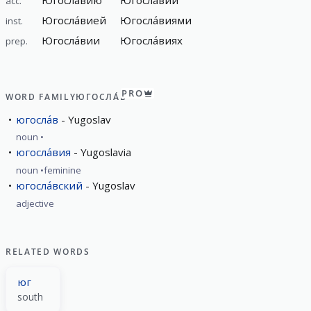
Югосла́вию
Югосла́вии
acc.
Югосла́вией
Югосла́виями
inst.
Югосла́вии
Югосла́виях
prep.
PRO
WORD FAMILY
ЮГОСЛА́В
югосла́в
Yugoslav
noun
югосла́вия
Yugoslavia
noun
feminine
югосла́вский
Yugoslav
adjective
RELATED WORDS
юг
south