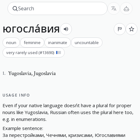
югосла́вия
noun
feminine
inanimate
uncountable
very rarely used
(#
13690
)
Yugoslavia
,
Jugoslavia
1
.
USAGE INFO
E
v
e
n
i
f
y
o
u
r
n
a
t
i
v
e
l
a
n
g
u
a
g
e
d
o
e
s
ń
t
h
a
v
e
a
p
l
u
r
a
l
f
o
r
p
r
o
p
e
r
n
o
u
n
s
l
i
k
e
Y
u
g
o
s
l
a
v
i
a
,
R
u
s
s
i
a
n
o
f
t
e
n
u
s
e
s
t
h
e
p
l
u
r
a
l
h
e
r
e
t
o
o
,
e
.
g
.
i
n
e
n
u
m
e
r
a
t
i
o
n
s
.
E
x
a
m
p
l
e
s
e
n
t
e
n
c
e
:
За
перестройками
,
Чечнями
,
кризисами
,
Югославиями