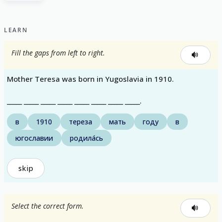
LEARN
Fill the gaps from left to right.
Mother Teresa was born in Yugoslavia in 1910.
_____ _____ ​​_____ _____ _____ _____ _____ _____.
в
1910
тереза
мать
году
в
югославии
родила́сь
skip
Select the correct form.