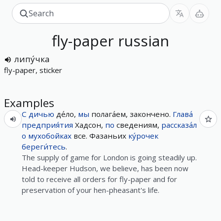
fly-paper
russian
липу́чка
fly-paper, sticker
Examples
С
дичью
де́ло,
мы
полага́ем, закончено.
Глава́
предприя́тия
Хадсон,
по
сведениям,
рассказа́л
о
мухобойках
все. Фазаньих
ку́рочек
береги́тесь
.
The supply of game for London is going steadily up.
Head-keeper Hudson, we believe, has been now
told to receive all orders for fly-paper and for
preservation of your hen-pheasant's life.