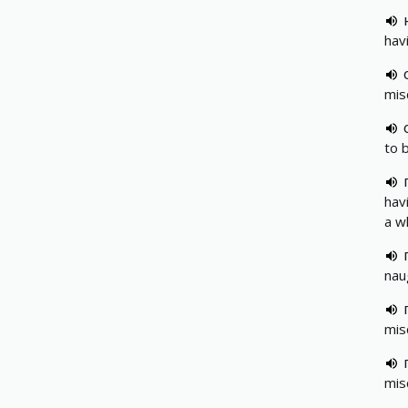
hav
mis
to 
hav
a wh
nau
mis
mis