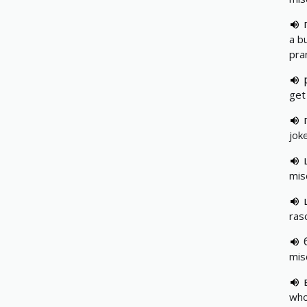
a b
pra
get
jok
mis
ras
mis
who