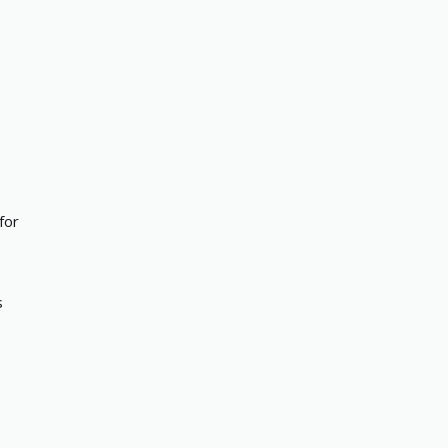
for
s