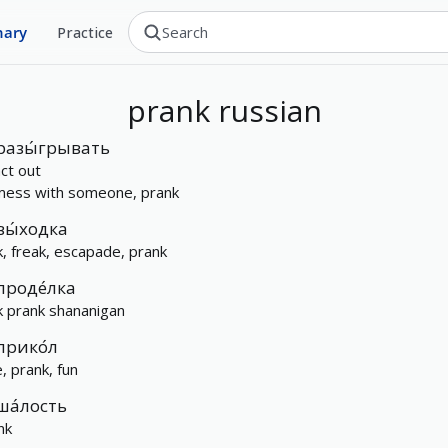
nary
Practice
prank
russian
разы́грывать
act out
mess with someone, prank
вы́ходка
ck, freak, escapade, prank
проде́лка
ck prank shananigan
прико́л
, prank, fun
ша́лость
nk