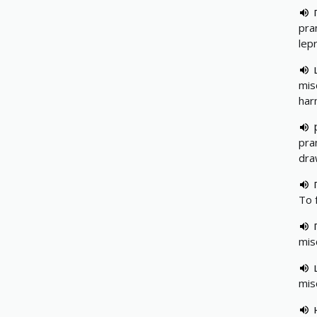
pran
lep
misc
har
pran
dra
To 
mis
mis