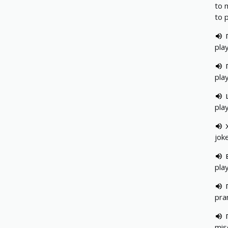
to 
to 
pla
pla
pla
jok
pla
pra
mis