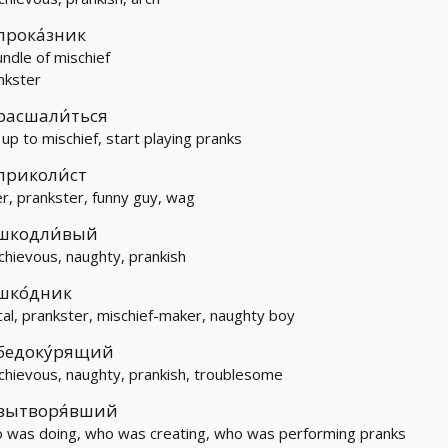
прока́зник
undle of mischief
nkster
расшали́ться
 up to mischief, start playing pranks
приколи́ст
er, prankster, funny guy, wag
шкодли́вый
chievous, naughty, prankish
шко́дник
cal, prankster, mischief-maker, naughty boy
бедоку́рящий
chievous, naughty, prankish, troublesome
вытворя́вший
 was doing, who was creating, who was performing pranks