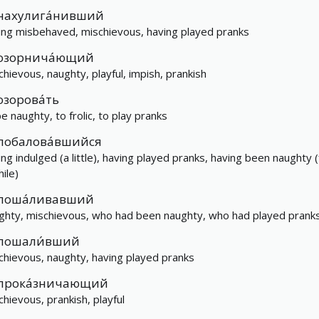
нахулига́нивший
ing misbehaved, mischievous, having played pranks
озорнича́ющий
chievous, naughty, playful, impish, prankish
озорова́ть
be naughty, to frolic, to play pranks
побалова́вшийся
ing indulged (a little), having played pranks, having been naughty (
ile)
поша́ливавший
ghty, mischievous, who had been naughty, who had played prank
пошали́вший
chievous, naughty, having played pranks
прока́зничающий
chievous, prankish, playful