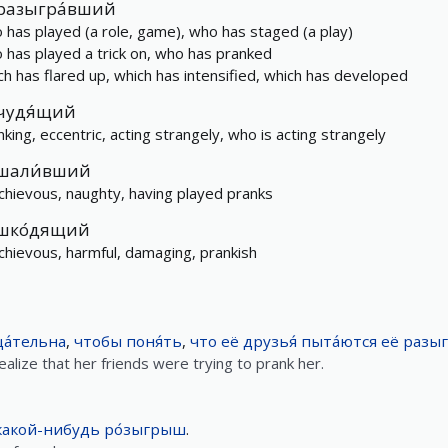
разыгра́вший
 has played (a role, game), who has staged (a play)
 has played a trick on, who has pranked
ch has flared up, which has intensified, which has developed
чудя́щий
nking, eccentric, acting strangely, who is acting strangely
шали́вший
chievous, naughty, having played pranks
шко́дящий
chievous, harmful, damaging, prankish
а́тельна
,
чтобы
поня́ть
,
что
её
друзья́
пыта́ются
её
разыг
alize that her friends were trying to prank her.
какой-нибудь
ро́зыгрыш
.