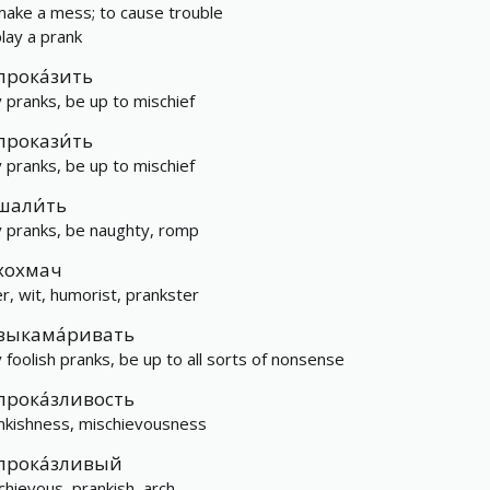
make a mess; to cause trouble
play a prank
прока́зить
y pranks, be up to mischief
прокази́ть
y pranks, be up to mischief
шали́ть
y pranks, be naughty, romp
хохмач
er, wit, humorist, prankster
выкама́ривать
y foolish pranks, be up to all sorts of nonsense
прока́зливость
nkishness, mischievousness
прока́зливый
chievous, prankish, arch