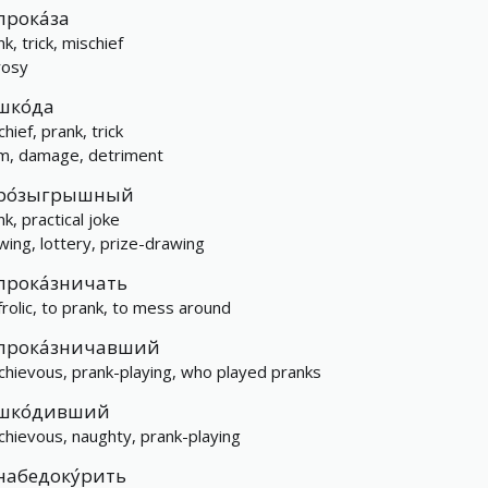
прока́за
k, trick, mischief
rosy
шко́да
hief, prank, trick
m, damage, detriment
ро́зыгрышный
k, practical joke
wing, lottery, prize-drawing
прока́зничать
frolic, to prank, to mess around
прока́зничавший
chievous, prank-playing, who played pranks
шко́дивший
chievous, naughty, prank-playing
набедоку́рить