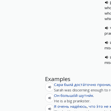
who
who
whi
pra
mis
mis
Examples
Сара
была́
доста́точно
прониц
Sarah was discerning enough to re
Он
большо́й
шутни́к
.
He is a big prankster.
Я
очень
наде́юсь
,
что
э́то
не