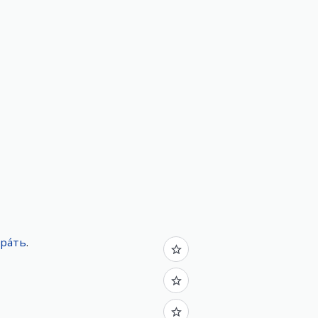
ра́ть
.